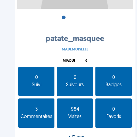
•
•
•
patate_masquee
MADEMOISELLE
MIAOU!
0
0
0
0
Suivi
Suiveurs
Badges
3
984
0
Commentaires
Visites
Favoris