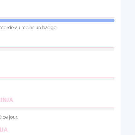
 accorde au moins un badge.
NINJA
 ce jour.
NJA