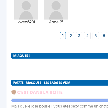
lovers5201
Abdel25
1
2
3
4
5
6
MIAOUTÉ !
PATATE_MASQUEE - SES BADGES VDM
C'EST DANS LA BOÎTE
Mais quelle jolie bouille ! Vous êtes sexy comme un chat