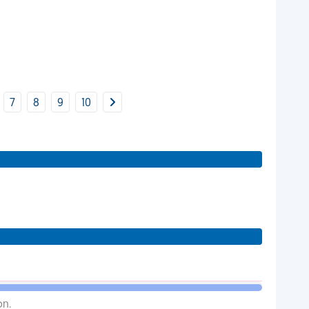
7
8
9
10
on.