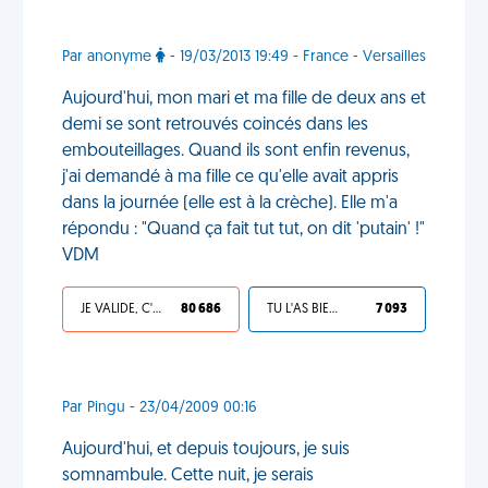
Par anonyme
- 19/03/2013 19:49 - France - Versailles
Aujourd'hui, mon mari et ma fille de deux ans et
demi se sont retrouvés coincés dans les
embouteillages. Quand ils sont enfin revenus,
j'ai demandé à ma fille ce qu'elle avait appris
dans la journée (elle est à la crèche). Elle m'a
répondu : "Quand ça fait tut tut, on dit 'putain' !"
VDM
JE VALIDE, C'EST UNE VDM
80 686
TU L'AS BIEN MÉRITÉ
7 093
Par Pingu - 23/04/2009 00:16
Aujourd'hui, et depuis toujours, je suis
somnambule. Cette nuit, je serais