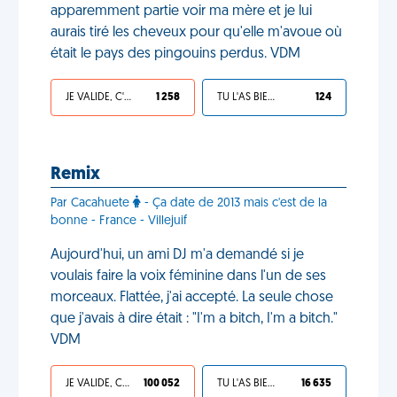
apparemment partie voir ma mère et je lui
aurais tiré les cheveux pour qu'elle m'avoue où
était le pays des pingouins perdus. VDM
JE VALIDE, C'EST UNE VDM
1 258
TU L'AS BIEN MÉRITÉ
124
Remix
Par Cacahuete
- Ça date de 2013 mais c'est de la
bonne - France - Villejuif
Aujourd'hui, un ami DJ m'a demandé si je
voulais faire la voix féminine dans l'un de ses
morceaux. Flattée, j'ai accepté. La seule chose
que j'avais à dire était : "I'm a bitch, I'm a bitch."
VDM
JE VALIDE, C'EST UNE VDM
100 052
TU L'AS BIEN MÉRITÉ
16 635