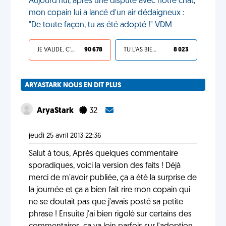
Aujourd'hui, après une dispute avec notre chat,
mon copain lui a lancé d'un air dédaigneux :
"De toute façon, tu as été adopté !" VDM
JE VALIDE, C'EST UNE VDM
90 678
TU L'AS BIEN MÉRITÉ
8 023
ARYASTARK NOUS EN DIT PLUS
AryaStark
32
jeudi 25 avril 2013 22:36
Salut à tous, Après quelques commentaire
sporadiques, voici la version des faits ! Déjà
merci de m'avoir publiée, ça a été la surprise de
la journée et ça a bien fait rire mon copain qui
ne se doutait pas que j'avais posté sa petite
phrase ! Ensuite j'ai bien rigolé sur certains des