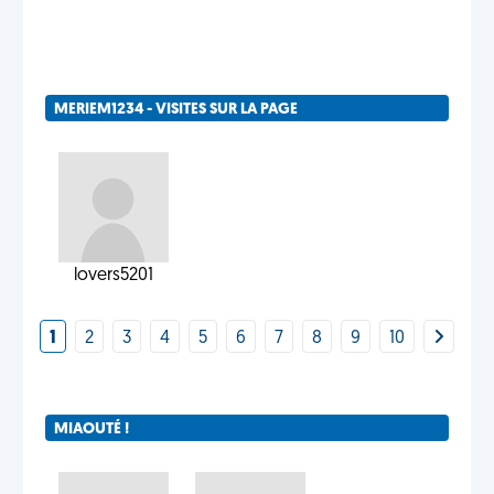
MERIEM1234 - VISITES SUR LA PAGE
lovers5201
1
2
3
4
5
6
7
8
9
10
MIAOUTÉ !