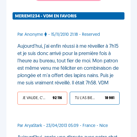
MERIEM1234 - VDM EN FAVORIS
Par Anonyme
- 15/11/2010 21:18 - Reserved
Aujourd'hui, j'ai enfin réussi à me réveiller à 7h15
et je suis donc arrivé pour la première fois à
l'heure au bureau, tout fier de moi. Mon patron
est même venu me féliciter en combinaison de
plongée et m'a offert des lapins nains. Puis je
me suis vraiment réveillé. Il était 7h58. VDM
JE VALIDE, C'EST UNE VDM
92 116
TU L'AS BIEN MÉRITÉ
18 981
Par AryaStark - 23/04/2013 05:09 - France - Nice