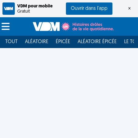
VDM pour mobile
Ouvrir dans l'app
×
Gratuit
TOUT
ALÉATOIRE
ÉPICÉE
ALÉATOIRE ÉPICÉE
LE TO