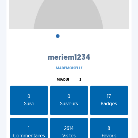
•
•
•
meriem1234
MADEMOISELLE
MIAOU!
2
0
0
17
Suivi
Suiveurs
Badges
1
2614
8
Commentaires
Visites
Favoris