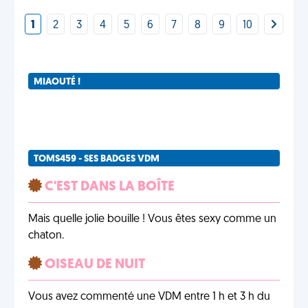
1
2
3
4
5
6
7
8
9
10
MIAOUTÉ !
TOMS459 - SES BADGES VDM
C'EST DANS LA BOÎTE
Mais quelle jolie bouille ! Vous êtes sexy comme un
chaton.
OISEAU DE NUIT
Vous avez commenté une VDM entre 1 h et 3 h du