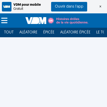
VDM pour mobile
Ouvrir dans l'app
×
Gratuit
TOUT
ALÉATOIRE
ÉPICÉE
ALÉATOIRE ÉPICÉE
LE TO