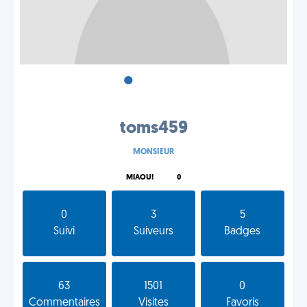
•
•
•
toms459
MONSIEUR
MIAOU!
0
0
3
5
Suivi
Suiveurs
Badges
63
1501
0
Commentaires
Visites
Favoris