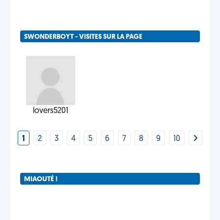
SWONDERBOYT - VISITES SUR LA PAGE
lovers5201
1
2
3
4
5
6
7
8
9
10
MIAOUTÉ !