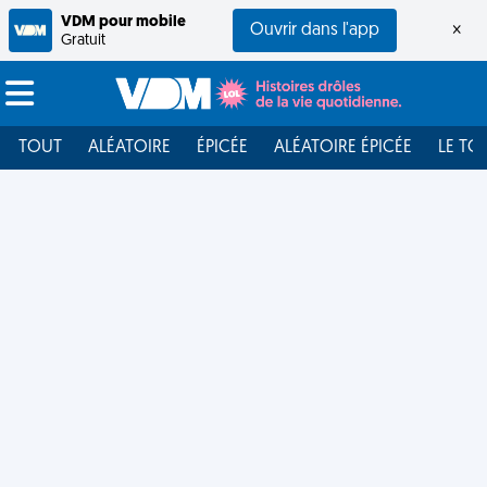
VDM pour mobile
Ouvrir dans l'app
×
Gratuit
TOUT
ALÉATOIRE
ÉPICÉE
ALÉATOIRE ÉPICÉE
LE TO