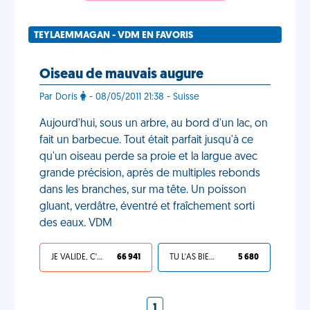
TEYLAEMMAGAN - VDM EN FAVORIS
Oiseau de mauvais augure
Par Doris
- 08/05/2011 21:38 - Suisse
Aujourd'hui, sous un arbre, au bord d'un lac, on
fait un barbecue. Tout était parfait jusqu'à ce
qu'un oiseau perde sa proie et la largue avec
grande précision, après de multiples rebonds
dans les branches, sur ma tête. Un poisson
gluant, verdâtre, éventré et fraîchement sorti
des eaux. VDM
JE VALIDE, C'EST UNE VDM
66 941
TU L'AS BIEN MÉRITÉ
5 680
1