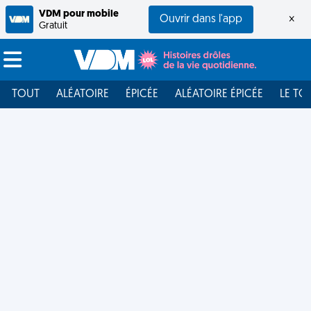
VDM pour mobile
Ouvrir dans l'app
×
Gratuit
TOUT
ALÉATOIRE
ÉPICÉE
ALÉATOIRE ÉPICÉE
LE TO