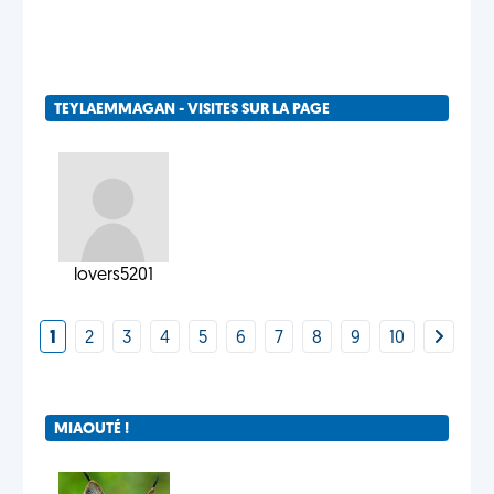
TEYLAEMMAGAN - VISITES SUR LA PAGE
lovers5201
1
2
3
4
5
6
7
8
9
10
MIAOUTÉ !