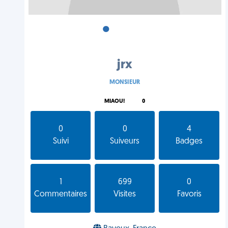
•
•
•
jrx
MONSIEUR
MIAOU!
0
0
0
4
Suivi
Suiveurs
Badges
1
699
0
Commentaires
Visites
Favoris