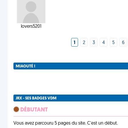
lovers5201
1
2
3
4
5
6
MIAOUTÉ !
JRX - SES BADGES VDM
DÉBUTANT
Vous avez parcouru 5 pages du site. C'est un début.