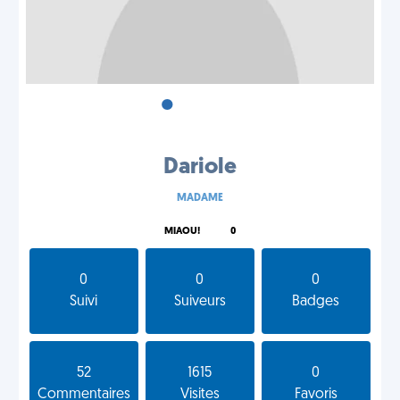
•
•
•
Dariole
MADAME
MIAOU!
0
0
0
0
Suivi
Suiveurs
Badges
52
1615
0
Commentaires
Visites
Favoris