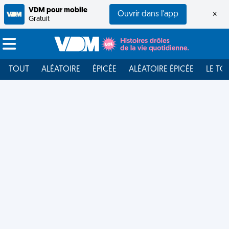
VDM pour mobile
Ouvrir dans l'app
×
Gratuit
TOUT
ALÉATOIRE
ÉPICÉE
ALÉATOIRE ÉPICÉE
LE TO