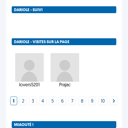
DARIOLE - SUIVI
DARIOLE - VISITES SUR LA PAGE
lovers5201
Prajac
1
2
3
4
5
6
7
8
9
10
MIAOUTÉ !