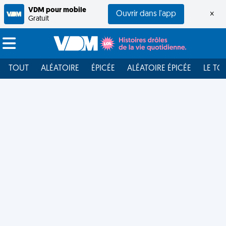
VDM pour mobile
Ouvrir dans l'app
×
Gratuit
TOUT
ALÉATOIRE
ÉPICÉE
ALÉATOIRE ÉPICÉE
LE TO