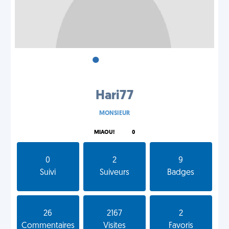
•
•
•
Hari77
MONSIEUR
MIAOU!
0
0
2
9
Suivi
Suiveurs
Badges
26
2167
2
Commentaires
Visites
Favoris