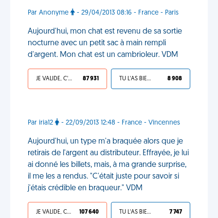
Par Anonyme
- 29/04/2013 08:16 - France - Paris
Aujourd'hui, mon chat est revenu de sa sortie
nocturne avec un petit sac à main rempli
d'argent. Mon chat est un cambrioleur. VDM
JE VALIDE, C'EST UNE VDM
87 931
TU L'AS BIEN MÉRITÉ
8 908
Par iria12
- 22/09/2013 12:48 - France - Vincennes
Aujourd'hui, un type m'a braquée alors que je
retirais de l'argent au distributeur. Effrayée, je lui
ai donné les billets, mais, à ma grande surprise,
il me les a rendus. "C'était juste pour savoir si
j'étais crédible en braqueur." VDM
JE VALIDE, C'EST UNE VDM
107 640
TU L'AS BIEN MÉRITÉ
7 747