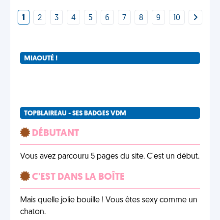
1
2
3
4
5
6
7
8
9
10
MIAOUTÉ !
TOPBLAIREAU - SES BADGES VDM
DÉBUTANT
Vous avez parcouru 5 pages du site. C'est un début.
C'EST DANS LA BOÎTE
Mais quelle jolie bouille ! Vous êtes sexy comme un
chaton.