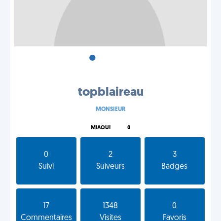
•
•
•
topblaireau
MONSIEUR
MIAOU!
0
0
2
3
Suivi
Suiveurs
Badges
17
1348
0
Commentaires
Visites
Favoris