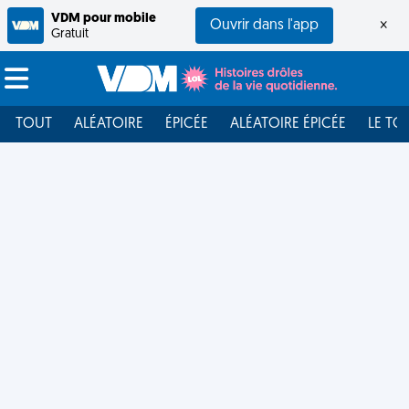
VDM pour mobile
Ouvrir dans l'app
×
Gratuit
TOUT
ALÉATOIRE
ÉPICÉE
ALÉATOIRE ÉPICÉE
LE TO