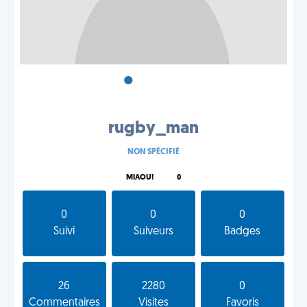
•
•
•
rugby_man
NON SPÉCIFIÉ
MIAOU!
0
0
0
0
Suivi
Suiveurs
Badges
26
2280
0
Commentaires
Visites
Favoris