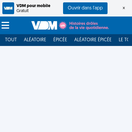
VDM pour mobile
Ouvrir dans l'app
×
Gratuit
TOUT
ALÉATOIRE
ÉPICÉE
ALÉATOIRE ÉPICÉE
LE TO