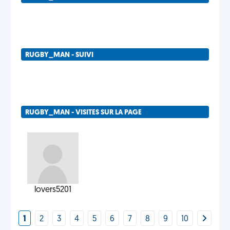
RUGBY_MAN - SUIVI
RUGBY_MAN - VISITES SUR LA PAGE
lovers5201
1
2
3
4
5
6
7
8
9
10