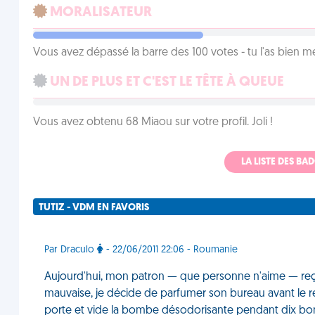
MORALISATEUR
Vous avez dépassé la barre des 100 votes - tu l'as bien mér
UN DE PLUS ET C'EST LE TÊTE À QUEUE
Vous avez obtenu 68 Miaou sur votre profil. Joli !
LA LISTE DES B
TUTIZ - VDM EN FAVORIS
Par Draculo
- 22/06/2011 22:06 - Roumanie
Aujourd'hui, mon patron — que personne n'aime — reçoi
mauvaise, je décide de parfumer son bureau avant le re
porte et vide la bombe désodorisante pendant dix bon