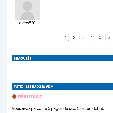
lovers5201
1
2
3
4
5
6
MIAOUTÉ !
TUTIZ - SES BADGES VDM
DÉBUTANT
Vous avez parcouru 5 pages du site. C'est un début.