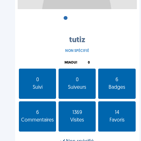
•
•
•
tutiz
NON SPÉCIFIÉ
MIAOU!
0
0
0
6
Suivi
Suiveurs
Badges
6
1369
14
Commentaires
Visites
Favoris