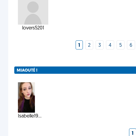
lovers5201
1
2
3
4
5
6
MIAOUTÉ !
Isabelle19...
1