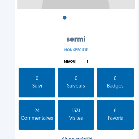
•
•
•
sermi
NON SPÉCIFIÉ
MIAOU!
1
0
0
0
Suivi
Suiveurs
Badges
24
1531
6
Commentaires
Visites
Favoris