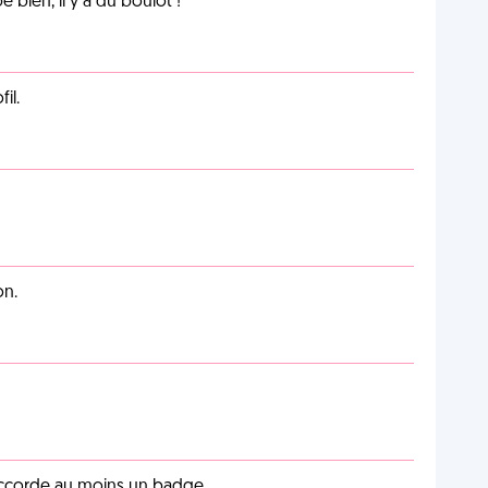
e bien, il y a du boulot !
il.
on.
 accorde au moins un badge.