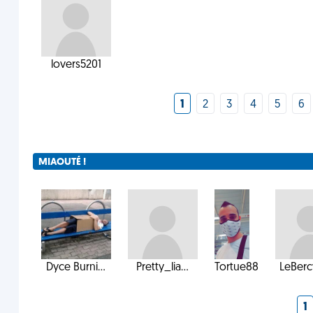
lovers5201
1
2
3
4
5
6
MIAOUTÉ !
Dyce Burni...
Pretty_lia...
Tortue88
LeBercy
1