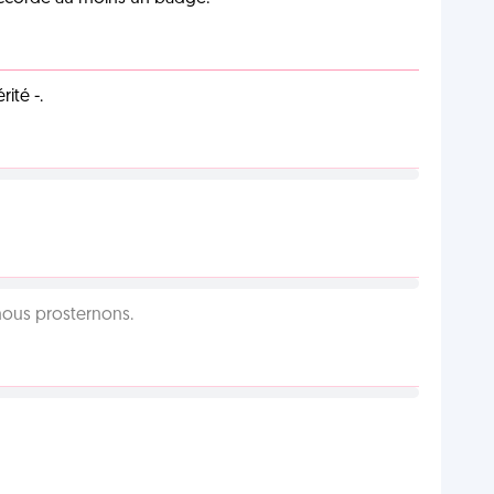
ité -.
 nous prosternons.