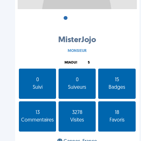
•
•
•
MisterJojo
MONSIEUR
MIAOU!
5
0
0
15
Suivi
Suiveurs
Badges
13
3278
18
Commentaires
Visites
Favoris