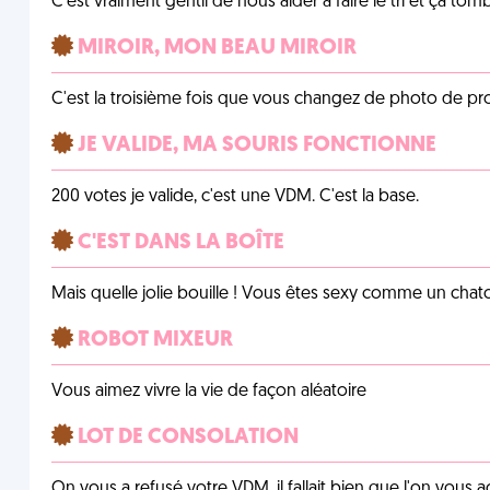
C'est vraiment gentil de nous aider à faire le tri et ça tomb
MIROIR, MON BEAU MIROIR
C'est la troisième fois que vous changez de photo de prof
JE VALIDE, MA SOURIS FONCTIONNE
200 votes je valide, c'est une VDM. C'est la base.
C'EST DANS LA BOÎTE
Mais quelle jolie bouille ! Vous êtes sexy comme un chat
ROBOT MIXEUR
Vous aimez vivre la vie de façon aléatoire
LOT DE CONSOLATION
On vous a refusé votre VDM, il fallait bien que l'on vous