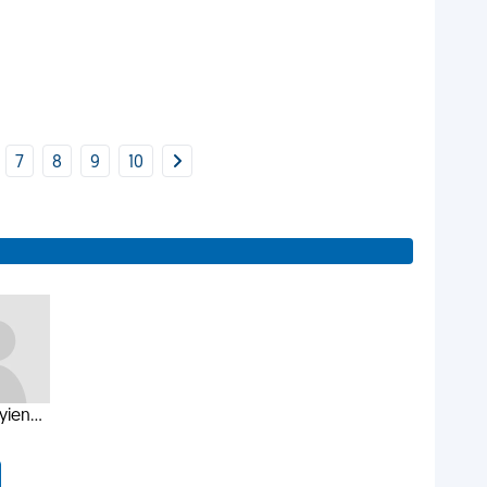
7
8
9
10
ien...