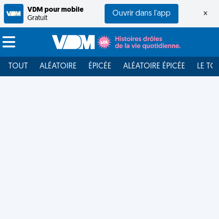
VDM pour mobile
Ouvrir dans l'app
×
Gratuit
TOUT
ALÉATOIRE
ÉPICÉE
ALÉATOIRE ÉPICÉE
LE TO