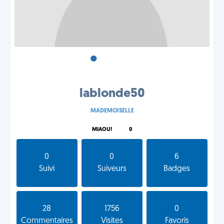
•
•
•
lablonde50
MADEMOISELLE
MIAOU!
0
0
0
6
Suivi
Suiveurs
Badges
28
1756
0
Commentaires
Visites
Favoris