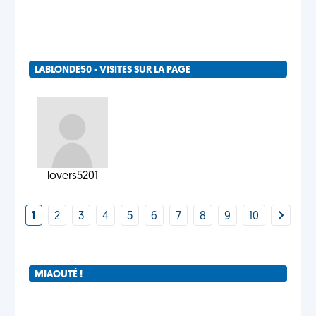
LABLONDE50 - VISITES SUR LA PAGE
lovers5201
1
2
3
4
5
6
7
8
9
10
MIAOUTÉ !