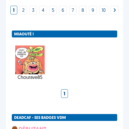
1
2
3
4
5
6
7
8
9
10
MIAOUTÉ !
Chourave85
1
DEADCAF - SES BADGES VDM