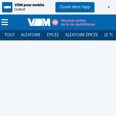
VDM pour mobile
Ouvrir dans l'app
×
Gratuit
TOUT
ALÉATOIRE
ÉPICÉE
ALÉATOIRE ÉPICÉE
LE TO