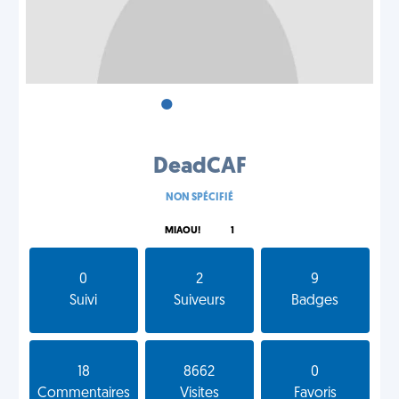
•
•
•
DeadCAF
NON SPÉCIFIÉ
MIAOU!
1
0
2
9
Suivi
Suiveurs
Badges
18
8662
0
Commentaires
Visites
Favoris