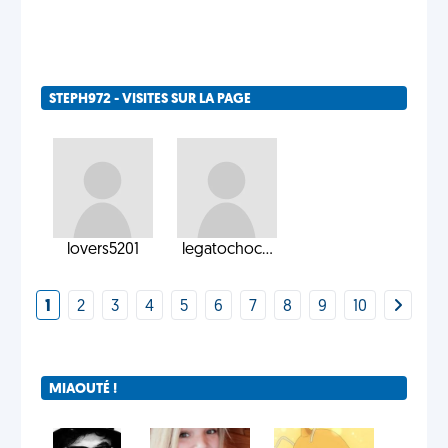
STEPH972 - VISITES SUR LA PAGE
lovers5201
legatochoc...
1
2
3
4
5
6
7
8
9
10
MIAOUTÉ !