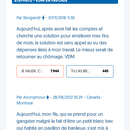
STEPH972 - VDM EN FAVORIS
Par Skogandr
- 07/11/2018 11:30
Aujourd'hui, après avoir fait les comptes et
cherché une solution pour améliorer mes fins
de mois, la solution est sans appel au vu des
dépenses liées à mon travail. Le mieux serait de
retourner au chômage. VDM
JE VALIDE, C'EST UNE VDM
7 944
TU L'AS BIEN MÉRITÉ
445
Par Anonymous
- 28/08/2012 10:29 - Canada -
Montreal
Aujourd’hui, mon fils, qui se prend pour un
gangster malgré le fait d’être un petit blanc bec
qui habite en pavillon de banlieue, s’est mis à