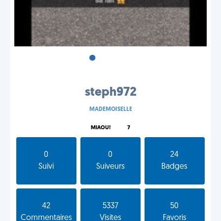
•
•
•
steph972
MADEMOISELLE
MIAOU!
7
0
0
24
Suivi
Suiveurs
Badges
42
5337
50
Commentaires
Visites
Favoris