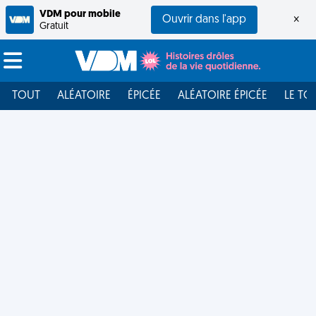
VDM pour mobile
Ouvrir dans l'app
×
Gratuit
TOUT
ALÉATOIRE
ÉPICÉE
ALÉATOIRE ÉPICÉE
LE TO