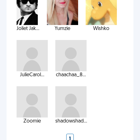
Joliet Jak...
Yumzie
Wishko
JulieCarol...
chaachaa_8...
Zoomie
shadowshad...
1