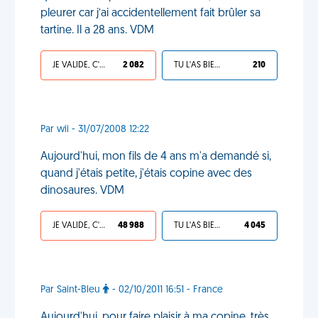
pleurer car j’ai accidentellement fait brûler sa
tartine. Il a 28 ans. VDM
JE VALIDE, C'EST UNE VDM
2 082
TU L'AS BIEN MÉRITÉ
210
Par wii - 31/07/2008 12:22
Aujourd'hui, mon fils de 4 ans m'a demandé si,
quand j'étais petite, j'étais copine avec des
dinosaures. VDM
JE VALIDE, C'EST UNE VDM
48 988
TU L'AS BIEN MÉRITÉ
4 045
Par Saint-Bleu
- 02/10/2011 16:51 - France
Aujourd'hui, pour faire plaisir à ma copine, très