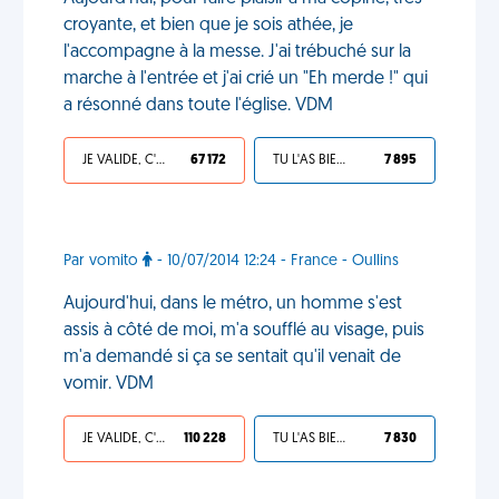
croyante, et bien que je sois athée, je
l'accompagne à la messe. J'ai trébuché sur la
marche à l'entrée et j'ai crié un "Eh merde !" qui
a résonné dans toute l'église. VDM
JE VALIDE, C'EST UNE VDM
67 172
TU L'AS BIEN MÉRITÉ
7 895
Par vomito
- 10/07/2014 12:24 - France - Oullins
Aujourd'hui, dans le métro, un homme s'est
assis à côté de moi, m'a soufflé au visage, puis
m'a demandé si ça se sentait qu'il venait de
vomir. VDM
JE VALIDE, C'EST UNE VDM
110 228
TU L'AS BIEN MÉRITÉ
7 830