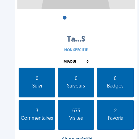
•
•
•
Ta...S
NON SPÉCIFIÉ
MIAOU!
0
0
0
0
Suivi
Suiveurs
Badges
3
675
2
Commentaires
Visites
Favoris