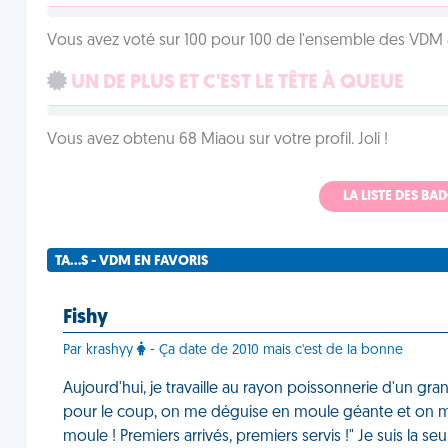
Vous avez voté sur 100 pour 100 de l'ensemble des VDM à
UN DE PLUS ET C'EST LE TÊTE À QUEUE
Vous avez obtenu 68 Miaou sur votre profil. Joli !
LA LISTE DES B
TA...S - VDM EN FAVORIS
Fishy
Par krashyy
- Ça date de 2010 mais c'est de la bonne
Aujourd'hui, je travaille au rayon poissonnerie d'un g
pour le coup, on me déguise en moule géante et on me 
moule ! Premiers arrivés, premiers servis !" Je suis la seu