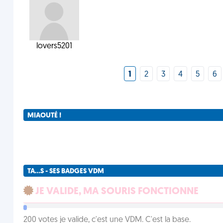
lovers5201
1
2
3
4
5
6
MIAOUTÉ !
TA...S - SES BADGES VDM
JE VALIDE, MA SOURIS FONCTIONNE
200 votes je valide, c'est une VDM. C'est la base.