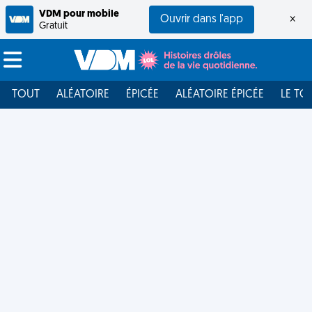
VDM pour mobile
Ouvrir dans l'app
×
Gratuit
TOUT
ALÉATOIRE
ÉPICÉE
ALÉATOIRE ÉPICÉE
LE TO