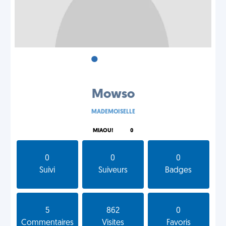
•
•
•
Mowso
MADEMOISELLE
MIAOU!
0
0
0
0
Suivi
Suiveurs
Badges
5
862
0
Commentaires
Visites
Favoris