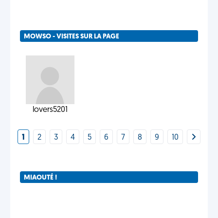
MOWSO - VISITES SUR LA PAGE
lovers5201
1
2
3
4
5
6
7
8
9
10
MIAOUTÉ !