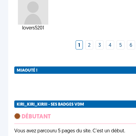
lovers5201
1
2
3
4
5
6
MIAOUTÉ !
KIRI_KIRI_KIRIII - SES BADGES VDM
DÉBUTANT
Vous avez parcouru 5 pages du site. C'est un début.