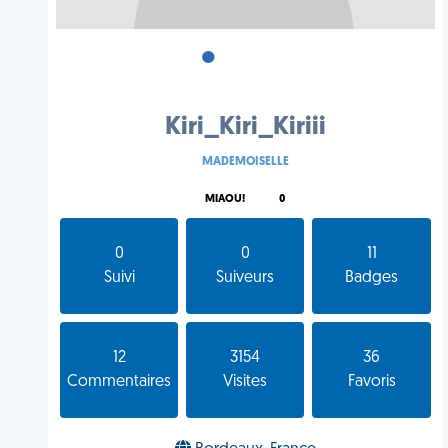
•
•
•
Kiri_Kiri_Kiriii
MADEMOISELLE
MIAOU!
0
0
0
11
Suivi
Suiveurs
Badges
12
3154
36
Commentaires
Visites
Favoris