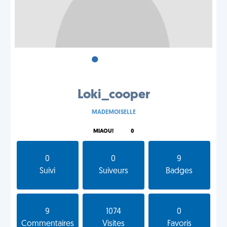
•
•
•
Loki_cooper
MADEMOISELLE
MIAOU!
0
0
0
9
Suivi
Suiveurs
Badges
9
1074
0
Commentaires
Visites
Favoris