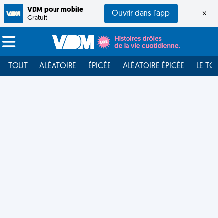
VDM pour mobile
Ouvrir dans l'app
×
Gratuit
TOUT
ALÉATOIRE
ÉPICÉE
ALÉATOIRE ÉPICÉE
LE TO