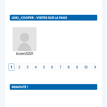
LOKI_COOPER - VISITES SUR LA PAGE
lovers5201
1
2
3
4
5
6
7
8
9
10
MIAOUTÉ !