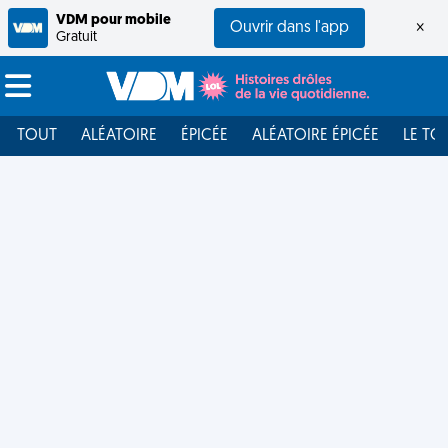
VDM pour mobile
Ouvrir dans l'app
×
Gratuit
TOUT
ALÉATOIRE
ÉPICÉE
ALÉATOIRE ÉPICÉE
LE TO