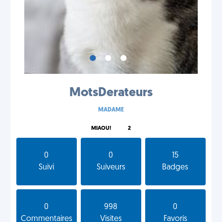
•
•
•
MotsDerateurs
MADAME
MIAOU!
2
0
0
15
Suivi
Suiveurs
Badges
0
998
0
Commentaires
Visites
Favoris