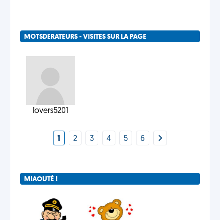
MOTSDERATEURS - VISITES SUR LA PAGE
lovers5201
1
2
3
4
5
6
MIAOUTÉ !