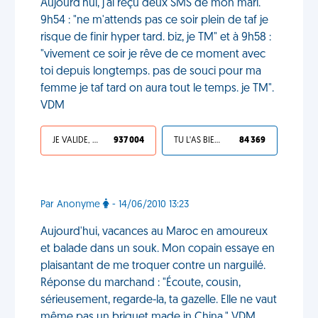
Aujourd'hui, j'ai reçu deux SMS de mon mari.
9h54 : "ne m'attends pas ce soir plein de taf je
risque de finir hyper tard. biz, je TM" et à 9h58 :
"vivement ce soir je rêve de ce moment avec
toi depuis longtemps. pas de souci pour ma
femme je taf tard on aura tout le temps. je TM".
VDM
JE VALIDE, C'EST UNE VDM
937 004
TU L'AS BIEN MÉRITÉ
84 369
Par Anonyme
- 14/06/2010 13:23
Aujourd'hui, vacances au Maroc en amoureux
et balade dans un souk. Mon copain essaye en
plaisantant de me troquer contre un narguilé.
Réponse du marchand : "Écoute, cousin,
sérieusement, regarde-la, ta gazelle. Elle ne vaut
même pas un briquet made in China." VDM