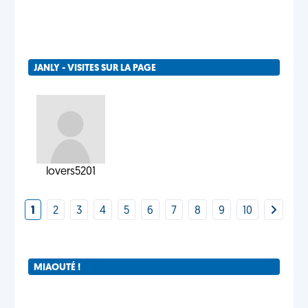
JANLY - VISITES SUR LA PAGE
lovers5201
1
2
3
4
5
6
7
8
9
10
MIAOUTÉ !