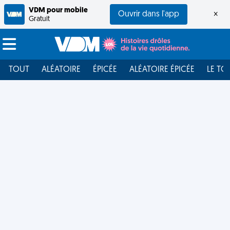
VDM pour mobile
Ouvrir dans l'app
×
Gratuit
TOUT
ALÉATOIRE
ÉPICÉE
ALÉATOIRE ÉPICÉE
LE TO