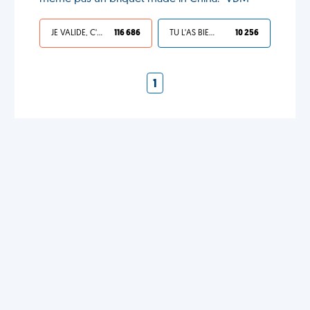
JE VALIDE, C'EST UNE VDM
116 686
TU L'AS BIEN MÉRITÉ
10 256
1