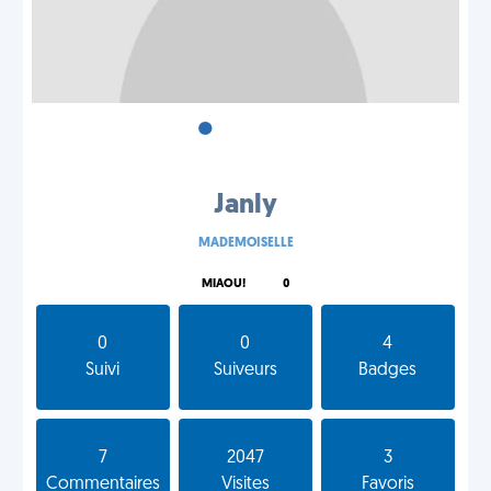
•
•
•
Janly
MADEMOISELLE
MIAOU!
0
0
0
4
Suivi
Suiveurs
Badges
7
2047
3
Commentaires
Visites
Favoris