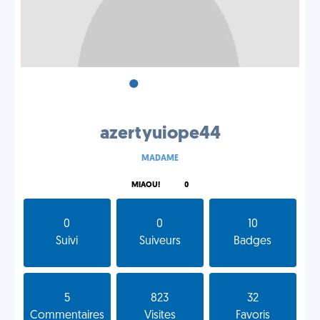
•
•
•
azertyuiope44
MADAME
MIAOU!
0
0
0
10
Suivi
Suiveurs
Badges
5
823
32
Commentaires
Visites
Favoris