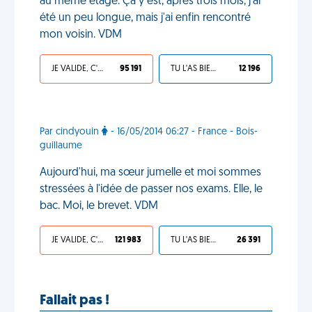
au même étage. Ça y est, après trois mois, j'ai
été un peu longue, mais j'ai enfin rencontré
mon voisin. VDM
JE VALIDE, C'EST UNE VDM
95 191
TU L'AS BIEN MÉRITÉ
12 196
Par cindyouin
- 16/05/2014 06:27 - France - Bois-
guillaume
Aujourd'hui, ma sœur jumelle et moi sommes
stressées à l'idée de passer nos exams. Elle, le
bac. Moi, le brevet. VDM
JE VALIDE, C'EST UNE VDM
121 983
TU L'AS BIEN MÉRITÉ
26 391
Fallait pas !