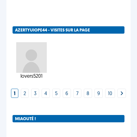
AZERTYUIOPE44 - VISITES SUR LA PAGE
lovers5201
1
2
3
4
5
6
7
8
9
10
MIAOUTÉ !