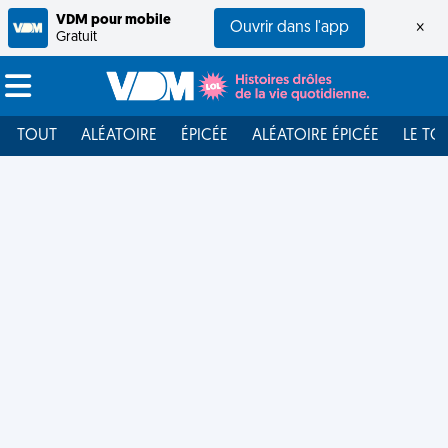
VDM pour mobile
Ouvrir dans l'app
×
Gratuit
TOUT
ALÉATOIRE
ÉPICÉE
ALÉATOIRE ÉPICÉE
LE TO