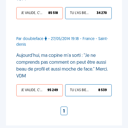
JE VALIDE, C'EST UNE VDM
85 518
TU L'AS BIEN MÉRITÉ
34 270
Par doubleface
- 27/05/2014 19:18 - France - Saint-
denis
Aujourd'hui, ma copine m'a sorti : "Je ne
comprends pas comment on peut être aussi
beau de profil et aussi moche de face." Merci.
VDM
JE VALIDE, C'EST UNE VDM
95 249
TU L'AS BIEN MÉRITÉ
8 539
1