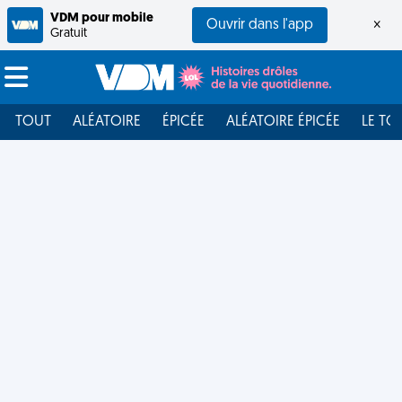
VDM pour mobile
Ouvrir dans l'app
×
Gratuit
TOUT
ALÉATOIRE
ÉPICÉE
ALÉATOIRE ÉPICÉE
LE TO