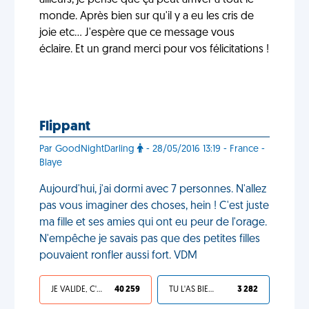
ailleurs, je pense que ça peut arriver à tout le
monde. Après bien sur qu'il y a eu les cris de
joie etc... J'espère que ce message vous
éclaire. Et un grand merci pour vos félicitations !
Flippant
Par GoodNightDarling
- 28/05/2016 13:19 - France -
Blaye
Aujourd'hui, j'ai dormi avec 7 personnes. N'allez
pas vous imaginer des choses, hein ! C'est juste
ma fille et ses amies qui ont eu peur de l'orage.
N'empêche je savais pas que des petites filles
pouvaient ronfler aussi fort. VDM
JE VALIDE, C'EST UNE VDM
40 259
TU L'AS BIEN MÉRITÉ
3 282