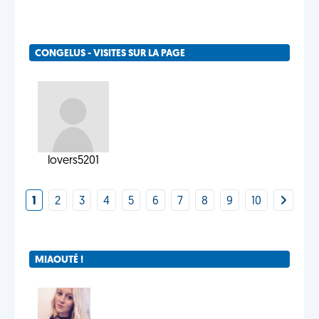
CONGELUS - VISITES SUR LA PAGE
lovers5201
1
2
3
4
5
6
7
8
9
10
MIAOUTÉ !