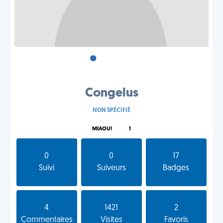
•
•
•
Congelus
NON SPÉCIFIÉ
MIAOU!
1
0
0
17
Suivi
Suiveurs
Badges
4
1421
2
Commentaires
Visites
Favoris