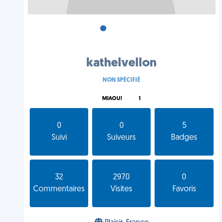
•
•
•
kathelvellon
NON SPÉCIFIÉ
MIAOU!
1
0
0
5
Suivi
Suiveurs
Badges
32
2970
0
Commentaires
Visites
Favoris