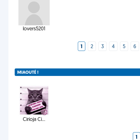
lovers5201
1
2
3
4
5
6
MIAOUTÉ !
Cirioja Ci...
1