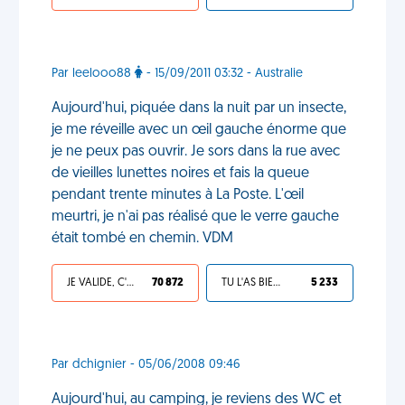
Par leelooo88
- 15/09/2011 03:32 - Australie
Aujourd'hui, piquée dans la nuit par un insecte,
je me réveille avec un œil gauche énorme que
je ne peux pas ouvrir. Je sors dans la rue avec
de vieilles lunettes noires et fais la queue
pendant trente minutes à La Poste. L'œil
meurtri, je n'ai pas réalisé que le verre gauche
était tombé en chemin. VDM
JE VALIDE, C'EST UNE VDM
70 872
TU L'AS BIEN MÉRITÉ
5 233
Par dchignier - 05/06/2008 09:46
Aujourd'hui, au camping, je reviens des WC et