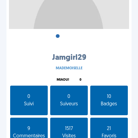
•
•
•
Jamgirl29
MADEMOISELLE
MIAOU!
0
0
0
10
Suivi
Suiveurs
Badges
9
1517
21
Commentaires
Visites
Favoris