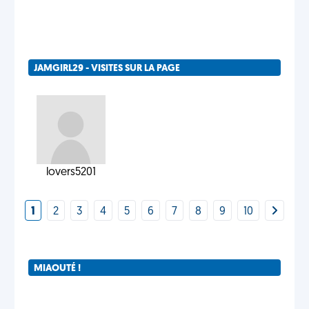
JAMGIRL29 - VISITES SUR LA PAGE
lovers5201
1
2
3
4
5
6
7
8
9
10
MIAOUTÉ !