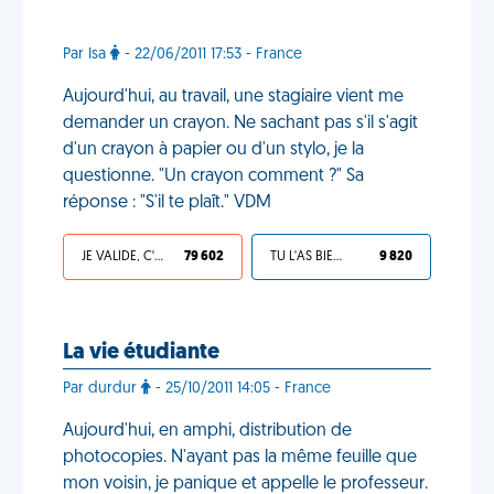
Par Isa
- 22/06/2011 17:53 - France
Aujourd'hui, au travail, une stagiaire vient me
demander un crayon. Ne sachant pas s'il s'agit
d'un crayon à papier ou d'un stylo, je la
questionne. "Un crayon comment ?" Sa
réponse : "S'il te plaît." VDM
JE VALIDE, C'EST UNE VDM
79 602
TU L'AS BIEN MÉRITÉ
9 820
La vie étudiante
Par durdur
- 25/10/2011 14:05 - France
Aujourd'hui, en amphi, distribution de
photocopies. N'ayant pas la même feuille que
mon voisin, je panique et appelle le professeur.