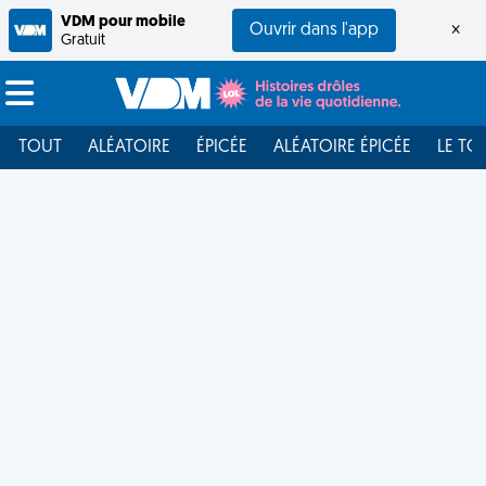
VDM pour mobile
Ouvrir dans l'app
×
Gratuit
TOUT
ALÉATOIRE
ÉPICÉE
ALÉATOIRE ÉPICÉE
LE TO