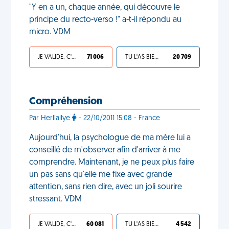
"Y en a un, chaque année, qui découvre le
principe du recto-verso !" a-t-il répondu au
micro. VDM
JE VALIDE, C'EST UNE VDM
71 006
TU L'AS BIEN MÉRITÉ
20 709
Compréhension
Par Herliallye
- 22/10/2011 15:08 - France
Aujourd'hui, la psychologue de ma mère lui a
conseillé de m'observer afin d'arriver à me
comprendre. Maintenant, je ne peux plus faire
un pas sans qu'elle me fixe avec grande
attention, sans rien dire, avec un joli sourire
stressant. VDM
JE VALIDE, C'EST UNE VDM
60 081
TU L'AS BIEN MÉRITÉ
4 542