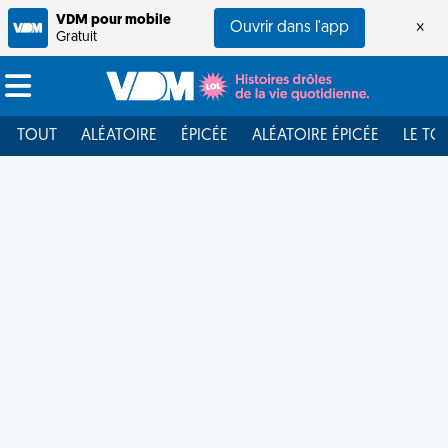
VDM pour mobile
Ouvrir dans l'app
×
Gratuit
TOUT
ALÉATOIRE
ÉPICÉE
ALÉATOIRE ÉPICÉE
LE TO