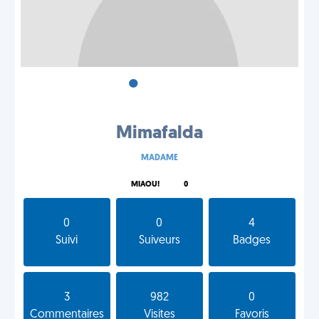
•
•
•
Mimafalda
MADAME
MIAOU!
0
0
0
4
Suivi
Suiveurs
Badges
3
982
0
Commentaires
Visites
Favoris