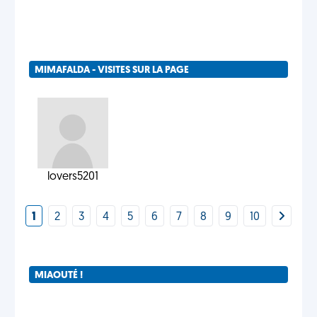
MIMAFALDA - VISITES SUR LA PAGE
lovers5201
1
2
3
4
5
6
7
8
9
10
MIAOUTÉ !