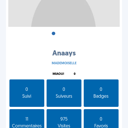
•
•
•
Anaays
MADEMOISELLE
MIAOU!
0
0
0
0
Suivi
Suiveurs
Badges
11
975
0
Commentaires
Visites
Favoris