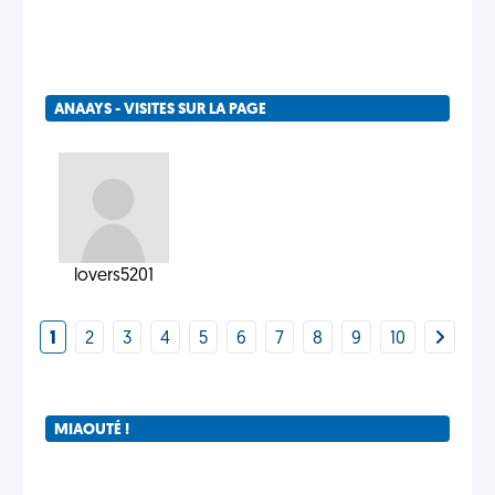
ANAAYS - VISITES SUR LA PAGE
lovers5201
1
2
3
4
5
6
7
8
9
10
MIAOUTÉ !