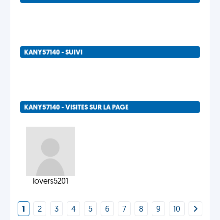
KANY57140 - SUIVI
KANY57140 - VISITES SUR LA PAGE
lovers5201
1
2
3
4
5
6
7
8
9
10