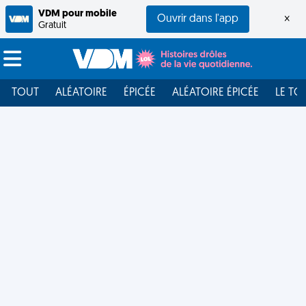
VDM pour mobile
Ouvrir dans l'app
×
Gratuit
TOUT
ALÉATOIRE
ÉPICÉE
ALÉATOIRE ÉPICÉE
LE TO