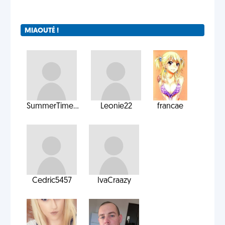
MIAOUTÉ !
SummerTime...
Leonie22
francae
Cedric5457
IvaCraazy