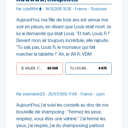
Awwwww, choupinette
Par Lola1994
- 19/11/2015 15:35 - France - Toulouse
Aujourd'hui, ma fille de trois ans est venue me
voir en pleurs, en disant que Louis était mort. Je
lui ai demandé qui était Louis. "Et bah, Louis Fi !"
Devant mon air toujours incrédule, elle rajoute :
"Tu sais pas, Louis Fi, le monsieur qui fait
marcher la tablette !" Ah, le Wi-Fi. VDM
JE VALIDE, C'EST UNE VDM
60 368
TU L'AS BIEN MÉRITÉ
6 875
Par evemarie123 - 25/07/2015 17:09 - France - Lyon
Aujourd'hui, j'ai suivi les conseils au dos de ma
bouteille de shampoing : "Fermez les yeux,
respirez, vous êtes une vahiné." J'ai fermé les
yeux, j'ai respiré, j'ai du shampooing partout