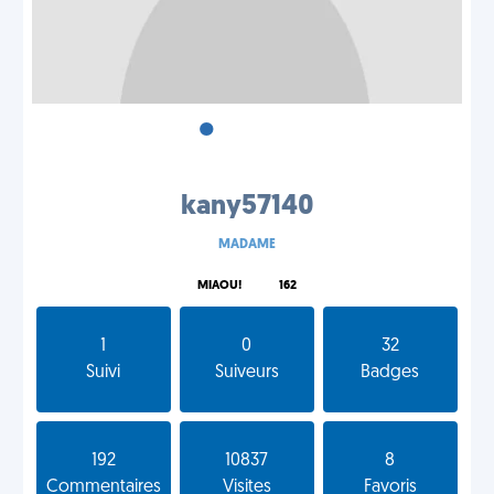
•
•
•
kany57140
MADAME
MIAOU!
162
1
0
32
Suivi
Suiveurs
Badges
192
10837
8
Commentaires
Visites
Favoris