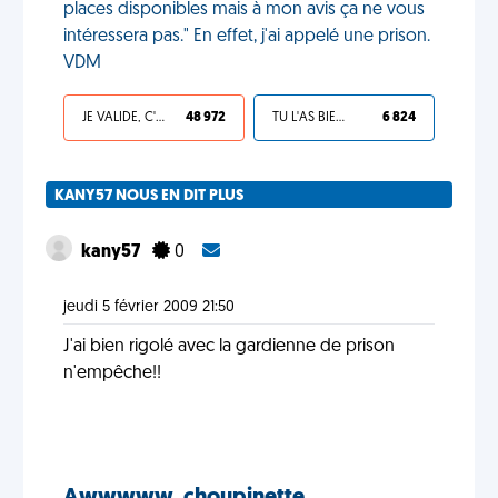
places disponibles mais à mon avis ça ne vous
intéressera pas." En effet, j'ai appelé une prison.
VDM
JE VALIDE, C'EST UNE VDM
48 972
TU L'AS BIEN MÉRITÉ
6 824
KANY57 NOUS EN DIT PLUS
kany57
0
jeudi 5 février 2009 21:50
J'ai bien rigolé avec la gardienne de prison
n'empêche!!