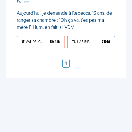
France
Aujourd'hui, je demande à Rebecca, 13 ans, de
ranger sa chambre : "Oh ça va, t'es pas ma
mère !" Hum, en fait, si. VDM
JE VALIDE, C'EST UNE VDM
59 418
TU L'AS BIEN MÉRITÉ
7 548
1