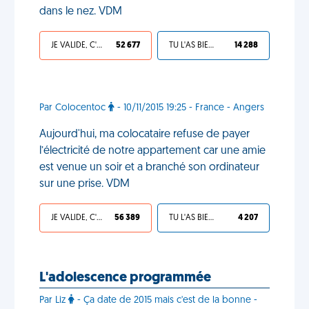
dans le nez. VDM
JE VALIDE, C'EST UNE VDM
52 677
TU L'AS BIEN MÉRITÉ
14 288
Par Colocentoc
- 10/11/2015 19:25 - France - Angers
Aujourd'hui, ma colocataire refuse de payer
l’électricité de notre appartement car une amie
est venue un soir et a branché son ordinateur
sur une prise. VDM
JE VALIDE, C'EST UNE VDM
56 389
TU L'AS BIEN MÉRITÉ
4 207
L'adolescence programmée
Par Liz
- Ça date de 2015 mais c'est de la bonne -