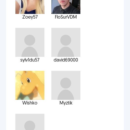
Zoey57
FloSurVDM
sylv1du57
david69000
Wishko
Myztik