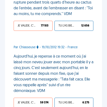
rupture pendant trois quarts d'heure au cactus
de l'entrée, avant de l'embrasser en disant : "Toi
au moins, tu me comprends." VDM
JE VALIDE, C'EST UNE VDM
77 103
TU L'AS BIEN MÉRITÉ
12 656
Par Chiasseuse
- 19/10/2012 19:32 - France
Aujourd'hui, je repense à ce moment où j'ai
laissé mon neveu jouer avec mon portable il y a
cinq jours. C'est seulement aujourd'hui, en le
faisant sonner depuis mon fixe, que j'ai
découvert ma messagerie : "Tata fait caca. Elle
vous rappelle après" suivi d'un rire
démoniaque. VDM
JE VALIDE, C'EST UNE VDM
59 374
TU L'AS BIEN MÉRITÉ
6 275