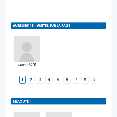
AURELIE9145 - VISITES SUR LA PAGE
lovers5201
1
2
3
4
5
6
7
8
MIAOUTÉ !