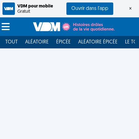
VDM pour mobile
Ouvrir dans l'app
×
Gratuit
TOUT
ALÉATOIRE
ÉPICÉE
ALÉATOIRE ÉPICÉE
LE TO