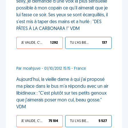
sexy, je demande d'une voix la plus sensuelle
possible à mon copain ce qu'il aimerait que je
lui fasse ce soir. Ses yeux se sont écarquillés, il
s'est mis à taper des mains et a hurlé : "DES
PÂTES À LA CARBONARA !" VDM
JE VALIDE, C'EST UNE VDM
1 292
TU L'AS BIEN MÉRITÉ
137
Par moahjuve - 01/10/2012 15:15 - France
Aujourd'hui, la vieille dame à qui j'ai proposé
ma place dans le bus m'a répondu avec un air
libidineux : "C'est plutôt sur tes petits genoux
que j'aimerais poser mon cul, beau gosse."
VDM
JE VALIDE, C'EST UNE VDM
75 104
TU L'AS BIEN MÉRITÉ
5 527