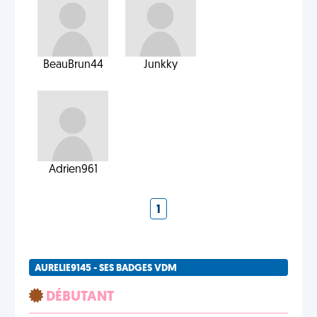
BeauBrun44
Junkky
Adrien961
1
AURELIE9145 - SES BADGES VDM
DÉBUTANT