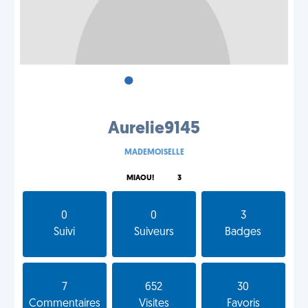
•
•
•
Aurelie9145
MADEMOISELLE
MIAOU!
3
0
0
3
Suivi
Suiveurs
Badges
7
652
30
Commentaires
Visites
Favoris