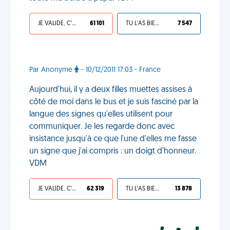
JE VALIDE, C'EST UNE VDM
61 101
TU L'AS BIEN MÉRITÉ
7 547
Par Anonyme
- 10/12/2011 17:03 - France
Aujourd'hui, il y a deux filles muettes assises à
côté de moi dans le bus et je suis fasciné par la
langue des signes qu'elles utilisent pour
communiquer. Je les regarde donc avec
insistance jusqu'à ce que l'une d'elles me fasse
un signe que j'ai compris : un doigt d'honneur.
VDM
JE VALIDE, C'EST UNE VDM
62 319
TU L'AS BIEN MÉRITÉ
13 878