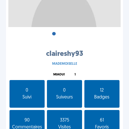
•
•
•
claireshy93
MADEMOISELLE
MIAOU!
1
0
0
12
Suivi
Suiveurs
Badges
90
3375
61
Commentaires
Visites
Favoris