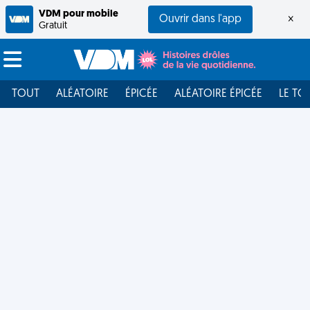
VDM pour mobile
Ouvrir dans l'app
×
Gratuit
TOUT
ALÉATOIRE
ÉPICÉE
ALÉATOIRE ÉPICÉE
LE TO