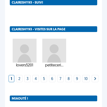
CLAIRESHY93 - SUIVI
CLAIRESHY93 - VISITES SUR LA PAGE
lovers5201
petiteceri...
1
2
3
4
5
6
7
8
9
10
MIAOUTÉ !