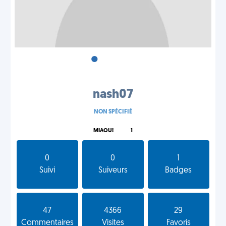
•
•
•
nash07
NON SPÉCIFIÉ
MIAOU!
1
0
0
1
Suivi
Suiveurs
Badges
47
4366
29
Commentaires
Visites
Favoris