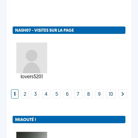
NASH07 - VISITES SUR LA PAGE
lovers5201
1
2
3
4
5
6
7
8
9
10
MIAOUTÉ !