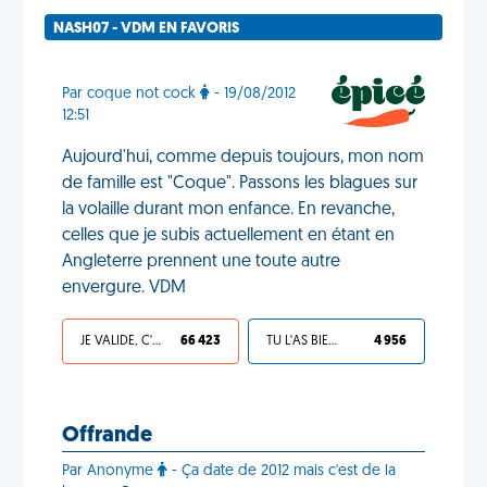
NASH07 - VDM EN FAVORIS
Par coque not cock
- 19/08/2012
12:51
Aujourd'hui, comme depuis toujours, mon nom
de famille est "Coque". Passons les blagues sur
la volaille durant mon enfance. En revanche,
celles que je subis actuellement en étant en
Angleterre prennent une toute autre
envergure. VDM
JE VALIDE, C'EST UNE VDM
66 423
TU L'AS BIEN MÉRITÉ
4 956
Offrande
Par Anonyme
- Ça date de 2012 mais c'est de la