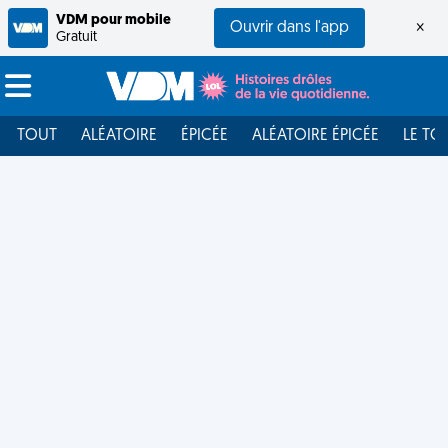
VDM pour mobile
Ouvrir dans l'app
×
Gratuit
TOUT
ALÉATOIRE
ÉPICÉE
ALÉATOIRE ÉPICÉE
LE TO