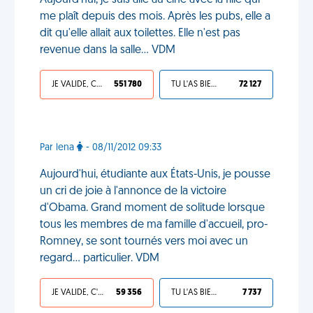
Aujourd'hui, je suis allé au ciné avec la fille qui
me plaît depuis des mois. Après les pubs, elle a
dit qu'elle allait aux toilettes. Elle n'est pas
revenue dans la salle... VDM
JE VALIDE, C'EST UNE VDM
551 780
TU L'AS BIEN MÉRITÉ
72 127
Par lena
- 08/11/2012 09:33
Aujourd'hui, étudiante aux États-Unis, je pousse
un cri de joie à l'annonce de la victoire
d'Obama. Grand moment de solitude lorsque
tous les membres de ma famille d'accueil, pro-
Romney, se sont tournés vers moi avec un
regard... particulier. VDM
JE VALIDE, C'EST UNE VDM
59 356
TU L'AS BIEN MÉRITÉ
7 737