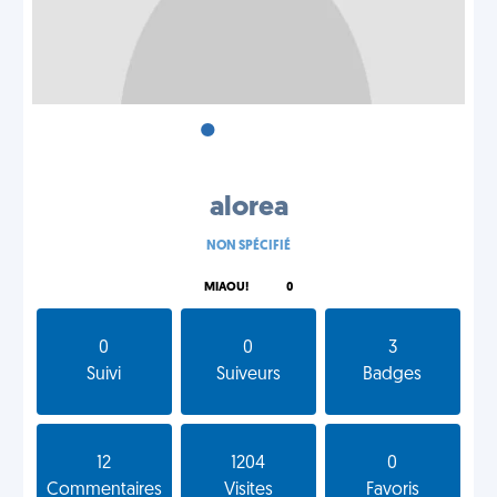
•
•
•
alorea
NON SPÉCIFIÉ
MIAOU!
0
0
0
3
Suivi
Suiveurs
Badges
12
1204
0
Commentaires
Visites
Favoris