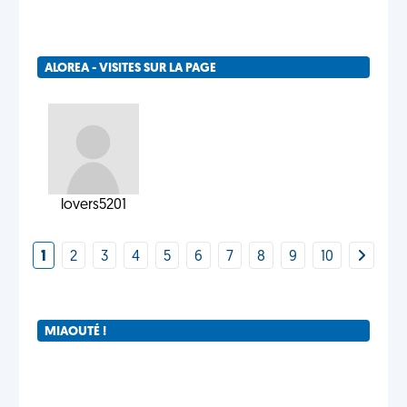
ALOREA - VISITES SUR LA PAGE
lovers5201
1
2
3
4
5
6
7
8
9
10
MIAOUTÉ !