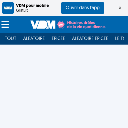
VDM pour mobile
Ouvrir dans l'app
×
Gratuit
TOUT
ALÉATOIRE
ÉPICÉE
ALÉATOIRE ÉPICÉE
LE TO