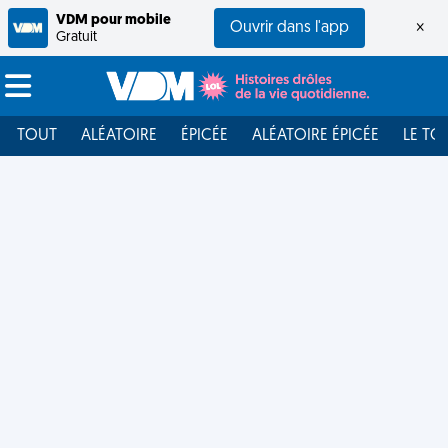
VDM pour mobile
Ouvrir dans l'app
×
Gratuit
TOUT
ALÉATOIRE
ÉPICÉE
ALÉATOIRE ÉPICÉE
LE TO