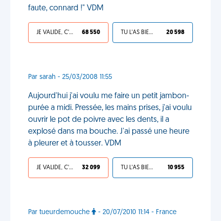
faute, connard !" VDM
JE VALIDE, C'EST UNE VDM
68 550
TU L'AS BIEN MÉRITÉ
20 598
Par sarah - 25/03/2008 11:55
Aujourd'hui j'ai voulu me faire un petit jambon-
purée a midi. Pressée, les mains prises, j'ai voulu
ouvrir le pot de poivre avec les dents, il a
explosé dans ma bouche. J'ai passé une heure
à pleurer et à tousser. VDM
JE VALIDE, C'EST UNE VDM
32 099
TU L'AS BIEN MÉRITÉ
10 955
Par tueurdemouche
- 20/07/2010 11:14 - France