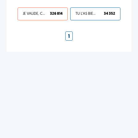
JE VALIDE, C'EST UNE VDM
326 814
TU L'AS BIEN MÉRITÉ
34 352
1