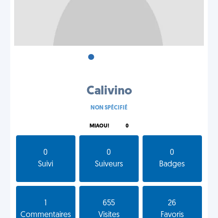
•
•
•
Calivino
NON SPÉCIFIÉ
MIAOU!
0
0
0
0
Suivi
Suiveurs
Badges
1
655
26
Commentaires
Visites
Favoris