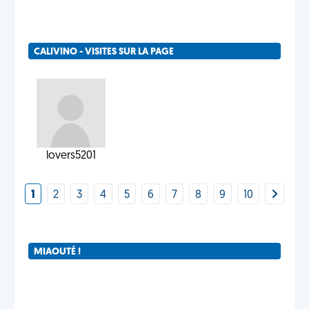
CALIVINO - VISITES SUR LA PAGE
lovers5201
1
2
3
4
5
6
7
8
9
10
MIAOUTÉ !