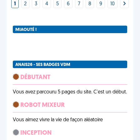
1
2
3
4
5
6
7
8
9
10
MIAOUTÉ !
ANAIS26 - SES BADGES VDM
DÉBUTANT
Vous avez parcouru 5 pages du site. C'est un début.
ROBOT MIXEUR
Vous aimez vivre la vie de façon aléatoire
INCEPTION