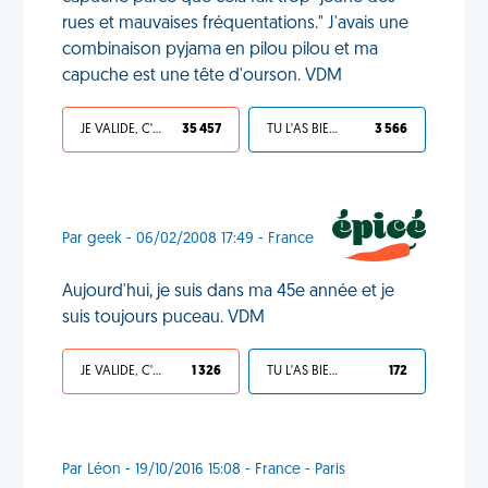
rues et mauvaises fréquentations." J'avais une
combinaison pyjama en pilou pilou et ma
capuche est une tête d'ourson. VDM
JE VALIDE, C'EST UNE VDM
35 457
TU L'AS BIEN MÉRITÉ
3 566
Par geek - 06/02/2008 17:49 - France
Aujourd'hui, je suis dans ma 45e année et je
suis toujours puceau. VDM
JE VALIDE, C'EST UNE VDM
1 326
TU L'AS BIEN MÉRITÉ
172
Par Léon - 19/10/2016 15:08 - France - Paris