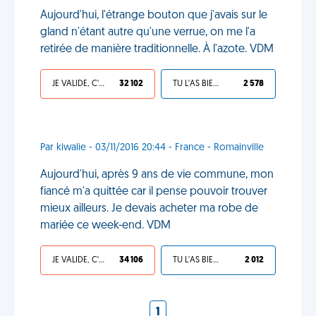
Aujourd'hui, l'étrange bouton que j'avais sur le
gland n'étant autre qu'une verrue, on me l'a
retirée de manière traditionnelle. À l'azote. VDM
JE VALIDE, C'EST UNE VDM
32 102
TU L'AS BIEN MÉRITÉ
2 578
Par kiwalie - 03/11/2016 20:44 - France - Romainville
Aujourd'hui, après 9 ans de vie commune, mon
fiancé m'a quittée car il pense pouvoir trouver
mieux ailleurs. Je devais acheter ma robe de
mariée ce week-end. VDM
JE VALIDE, C'EST UNE VDM
34 106
TU L'AS BIEN MÉRITÉ
2 012
1