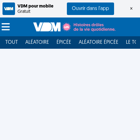
VDM pour mobile
Ouvrir dans l'app
×
Gratuit
TOUT
ALÉATOIRE
ÉPICÉE
ALÉATOIRE ÉPICÉE
LE TO