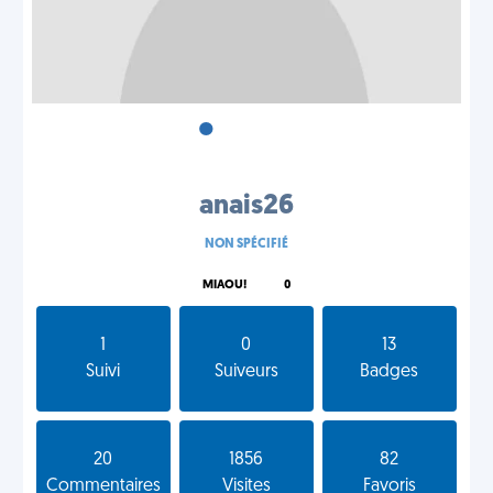
•
•
•
anais26
NON SPÉCIFIÉ
MIAOU!
0
1
0
13
Suivi
Suiveurs
Badges
20
1856
82
Commentaires
Visites
Favoris