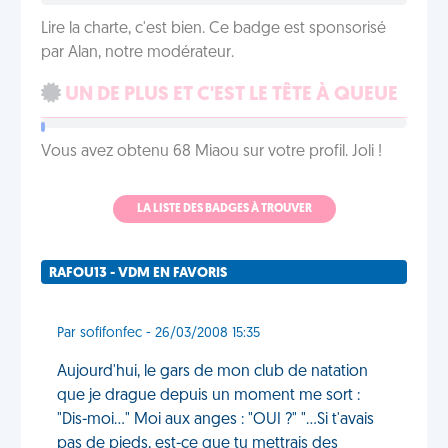
Lire la charte, c'est bien. Ce badge est sponsorisé
par Alan, notre modérateur.
UN DE PLUS ET C'EST LE TÊTE À QUEUE
Vous avez obtenu 68 Miaou sur votre profil. Joli !
LA LISTE DES BADGES À TROUVER
RAFOU13 - VDM EN FAVORIS
Par sofifonfec - 26/03/2008 15:35
Aujourd'hui, le gars de mon club de natation
que je drague depuis un moment me sort :
"Dis-moi..." Moi aux anges : "OUI ?" "...Si t'avais
pas de pieds, est-ce que tu mettrais des