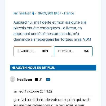
Par heallven
- 30/09/2011 19:07 - France
Aujourd'hui, ma fidélité et mon assiduité à la
pizzéria ont été remarquées. Le livreur, en
apportant une énième commande, m'a
demandé si j'hébergeais les Tortues ninja. VDM
JE VALIDE, C'EST UNE VDM
1 089
TU L'AS BIEN MÉRITÉ
154
HEALLVEN NOUS EN DIT PLUS
heallven
31
samedi 1 octobre 2011 9:29
ça m'a bien fait rire de voir quelqu'un qui avait
les mêmes références que moi mais je vais