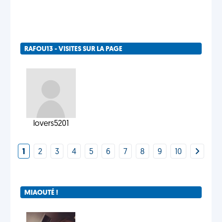
RAFOU13 - VISITES SUR LA PAGE
lovers5201
1
2
3
4
5
6
7
8
9
10
MIAOUTÉ !