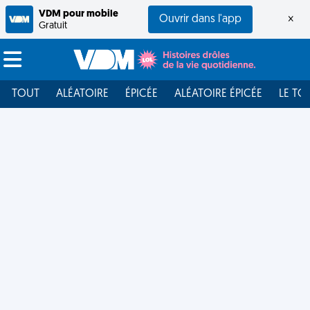
VDM pour mobile
Ouvrir dans l'app
×
Gratuit
TOUT
ALÉATOIRE
ÉPICÉE
ALÉATOIRE ÉPICÉE
LE TO