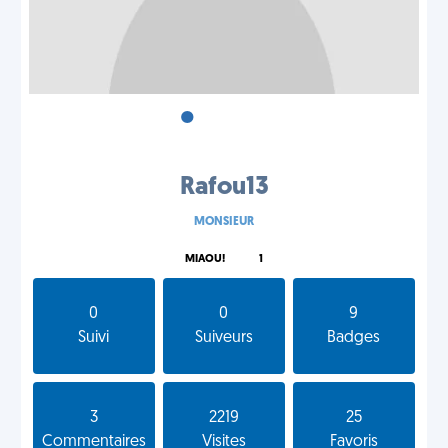
•
•
•
Rafou13
MONSIEUR
MIAOU!
1
0
0
9
Suivi
Suiveurs
Badges
3
2219
25
Commentaires
Visites
Favoris