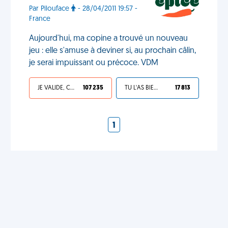
Par Pilouface
- 28/04/2011 19:57 -
France
Aujourd'hui, ma copine a trouvé un nouveau
jeu : elle s'amuse à deviner si, au prochain câlin,
je serai impuissant ou précoce. VDM
JE VALIDE, C'EST UNE VDM
107 235
TU L'AS BIEN MÉRITÉ
17 813
1