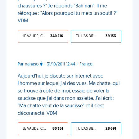
chaussures ?" Je réponds "Bah nan". Il me
rétorque : "Alors pourquoi tu mets un soutif ?"
VDM
JE VALIDE, C'EST UNE VDM
340 216
TU L'AS BIEN MÉRITÉ
39 133
Par nanaso
- 31/10/2011 12:44 - France
Aujourd'hui, je discute sur Internet avec
l'homme sur lequel j'ai des vues. Ma chatte, qui
se trouve à côté de moi, essaie de voler la
saucisse que j'ai dans mon assiette. J'ai écrit :
"Ma chatte veut de la saucisse" et il s'est
déconnecté. VDM
JE VALIDE, C'EST UNE VDM
80 351
TU L'AS BIEN MÉRITÉ
28 691