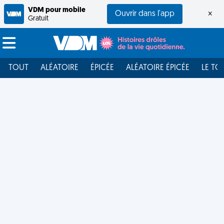
VDM pour mobile
Ouvrir dans l'app
×
Gratuit
TOUT
ALÉATOIRE
ÉPICÉE
ALÉATOIRE ÉPICÉE
LE TO