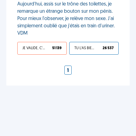
Aujourd'hui, assis sur le trône des toilettes, je
remarque un étrange bouton sur mon pénis.
Pour mieux l'observer, je relève mon sexe. J'ai
simplement oublié que j'étais en train d'uriner.
VDM
JE VALIDE, C'EST UNE VDM
51 139
TU L'AS BIEN MÉRITÉ
26 537
1