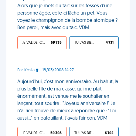
Alors que je mets du talc sur les fesses d'une
personne âgée, celle-ci lâche un pet. Vous
voyez le champignon de la bombe atomique ?
Ben pareil, mais avec du talc. VDM
JE VALIDE, C'EST UNE VDM
69 735
TU L'AS BIEN MÉRITÉ
4 731
Par Kosta
- 18/03/2008 14:27
Aujourd'hui, c'est mon anniversaire. Au bahut, la
plus belle fille de ma classe, qui me plait
énormément, est venue me le souhaiter en
lançant, tout sourire : "Joyeux anniversaire !" Je
n'ai rien trouvé de mieux à répondre que : "Toi
aussi..." en bafouillant. J'avais l'air con. VDM
JE VALIDE, C'EST UNE VDM
50 308
TU L'AS BIEN MÉRITÉ
6 702