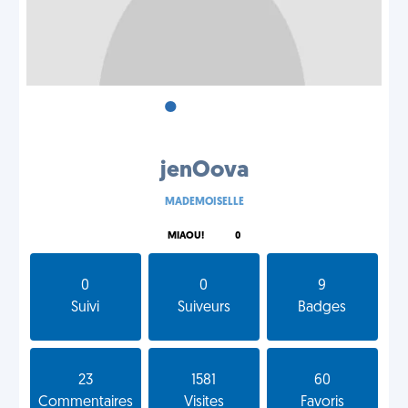
•
•
•
jenOova
MADEMOISELLE
MIAOU!
0
0
0
9
Suivi
Suiveurs
Badges
23
1581
60
Commentaires
Visites
Favoris