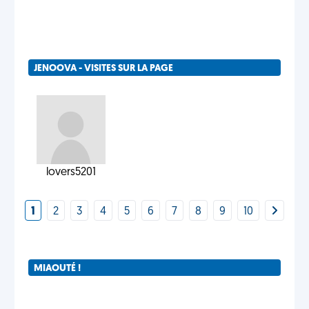
JENOOVA - VISITES SUR LA PAGE
lovers5201
1
2
3
4
5
6
7
8
9
10
MIAOUTÉ !