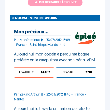
LA LISTE DES BADGES À TROUVER
JENOOVA - VDM EN FAVORIS
Mon précieux…
Par MonPrecieux
- 15/07/2012 13:09
- France - Saint-hippolyte-du-fort
Aujourd'hui, mon copain a perdu ma bague
préférée en la catapultant avec son pénis. VDM
JE VALIDE, C'EST UNE VDM
64 087
TU L'AS BIEN MÉRITÉ
7 281
Par ZeKingArthur
- 22/03/2012 11:40 - France -
Nantes
Aujourd'hui, je travaille en maison de retraite.