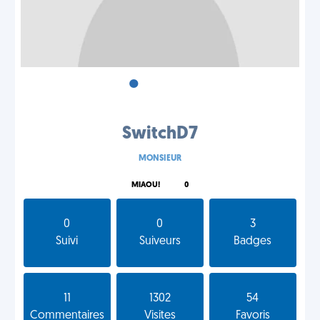
•
•
•
SwitchD7
MONSIEUR
MIAOU!
0
0
0
3
Suivi
Suiveurs
Badges
11
1302
54
Commentaires
Visites
Favoris