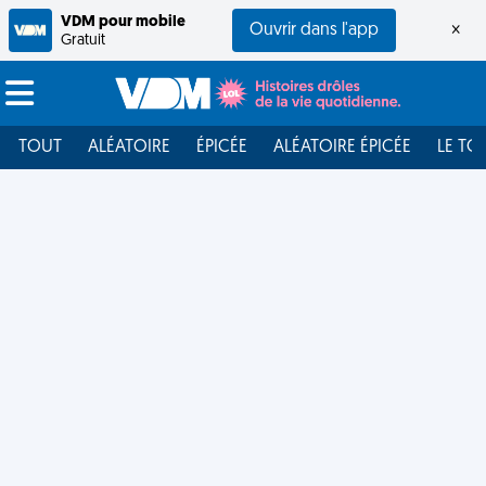
VDM pour mobile
Ouvrir dans l'app
×
Gratuit
TOUT
ALÉATOIRE
ÉPICÉE
ALÉATOIRE ÉPICÉE
LE TO