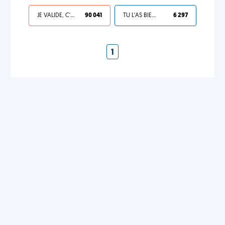
JE VALIDE, C'EST UNE VDM
90 041
TU L'AS BIEN MÉRITÉ
6 297
1