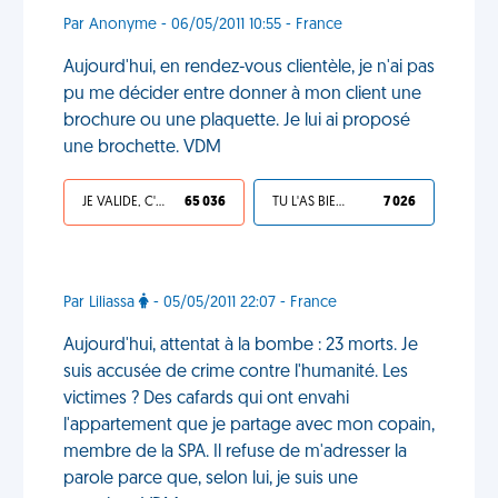
Par Anonyme - 06/05/2011 10:55 - France
Aujourd'hui, en rendez-vous clientèle, je n'ai pas
pu me décider entre donner à mon client une
brochure ou une plaquette. Je lui ai proposé
une brochette. VDM
JE VALIDE, C'EST UNE VDM
65 036
TU L'AS BIEN MÉRITÉ
7 026
Par Liliassa
- 05/05/2011 22:07 - France
Aujourd'hui, attentat à la bombe : 23 morts. Je
suis accusée de crime contre l'humanité. Les
victimes ? Des cafards qui ont envahi
l'appartement que je partage avec mon copain,
membre de la SPA. Il refuse de m'adresser la
parole parce que, selon lui, je suis une