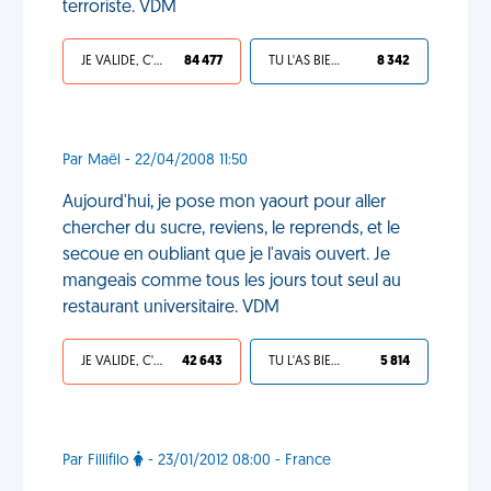
terroriste. VDM
JE VALIDE, C'EST UNE VDM
84 477
TU L'AS BIEN MÉRITÉ
8 342
Par Maël - 22/04/2008 11:50
Aujourd'hui, je pose mon yaourt pour aller
chercher du sucre, reviens, le reprends, et le
secoue en oubliant que je l'avais ouvert. Je
mangeais comme tous les jours tout seul au
restaurant universitaire. VDM
JE VALIDE, C'EST UNE VDM
42 643
TU L'AS BIEN MÉRITÉ
5 814
Par Fillifilo
- 23/01/2012 08:00 - France