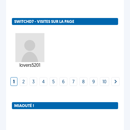
SWITCHD7 - VISITES SUR LA PAGE
lovers5201
1
2
3
4
5
6
7
8
9
10
MIAOUTÉ !