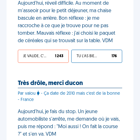
Aujourd'hui, réveil difficile. Au moment de
m'asseoir pour le petit déjeuner, ma chaise
bascule en arrière. Bon réflexe : je me
raccroche à ce que je trouve pour ne pas
tomber. Mauvais réflexe : j'ai choisi le paquet
de céréales qui se trouvait sur la table. VDM
JE VALIDE, C'EST UNE VDM
1 243
TU L'AS BIEN MÉRITÉ
176
Très drôle, merci ducon
Par valou
- Ça date de 2010 mais c'est de la bonne
- France
Aujourd'hui, je fais du stop. Un jeune
automobiliste s'arrête, me demande où je vais,
puis me répond : "Moi aussi ! On fait la course
?" et s'en va. VDM