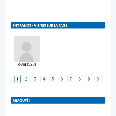
THYRANOS - VISITES SUR LA PAGE
lovers5201
1
2
3
4
5
6
7
8
9
MIAOUTÉ !