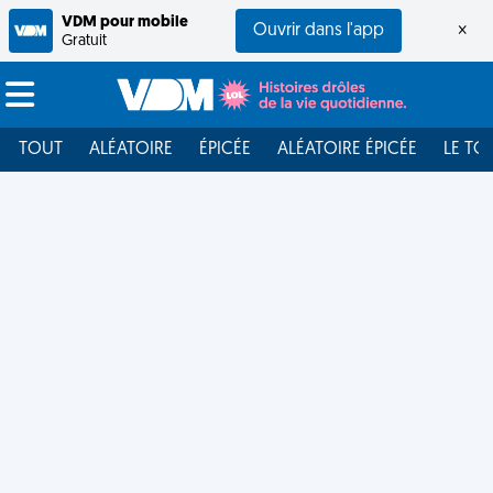
VDM pour mobile
Ouvrir dans l'app
×
Gratuit
TOUT
ALÉATOIRE
ÉPICÉE
ALÉATOIRE ÉPICÉE
LE TO