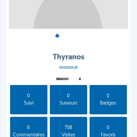
•
•
•
Thyranos
MONSIEUR
MIAOU!
0
0
0
0
Suivi
Suiveurs
Badges
6
758
0
Commentaires
Visites
Favoris