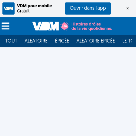
VDM pour mobile
Ouvrir dans l'app
×
Gratuit
TOUT
ALÉATOIRE
ÉPICÉE
ALÉATOIRE ÉPICÉE
LE TO