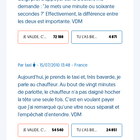
demande : "Je mets une minute ou soixante
secondes ?" Effectivement, la différence entre
les deux est importante. VDM
JE VALIDE, C'EST UNE VDM
72 188
TU L'AS BIEN MÉRITÉ
4 871
Par taxi
- 15/07/2010 13:48 - France
Aujourd'hui, je prends le taxi et, très bavarde, je
parle au chauffeur. Au bout de vingt minutes
de parlotte, le chauffeur n'a pas daigné hocher
la tête une seule fois. C'est en voulant payer
que j'ai remarqué qu'une vitre nous séparait et
l'empêchait d'entendre. VDM
JE VALIDE, C'EST UNE VDM
54 540
TU L'AS BIEN MÉRITÉ
24 851