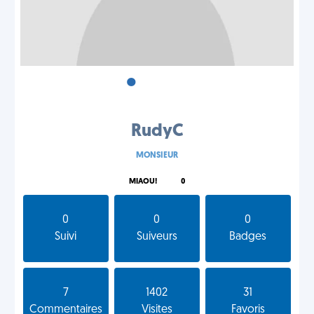
•
•
•
RudyC
MONSIEUR
MIAOU!
0
0
0
0
Suivi
Suiveurs
Badges
7
1402
31
Commentaires
Visites
Favoris