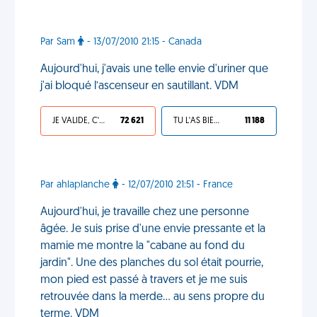
Par Sam
- 13/07/2010 21:15 - Canada
Aujourd'hui, j'avais une telle envie d'uriner que
j'ai bloqué l’ascenseur en sautillant. VDM
JE VALIDE, C'EST UNE VDM
72 621
TU L'AS BIEN MÉRITÉ
11 188
Par ahlaplanche
- 12/07/2010 21:51 - France
Aujourd'hui, je travaille chez une personne
âgée. Je suis prise d'une envie pressante et la
mamie me montre la "cabane au fond du
jardin". Une des planches du sol était pourrie,
mon pied est passé à travers et je me suis
retrouvée dans la merde... au sens propre du
terme. VDM