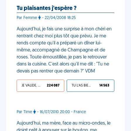
Tu plaisantes j'espère ?
Par Femme
- 22/04/2008 18:25
Aujourd'hui, je fais une surprise à mon chéri en
rentrant chez moi plus tôt que prévu. Je me
rends compte qu'il a préparé un dîner lui-
même, accompagné de Champagne et de
roses. Toute émoustillée, je pars le retrouver
dans la cuisine. C'est alors qu'il me dit : "Tu ne
devais pas rentrer que demain ?" VDM
JE VALIDE, C'EST UNE VDM
224 087
TU L'AS BIEN MÉRITÉ
14 563
Par Time
- 16/07/2010 20:00 - France
Aujourd'hui, ma mère, face au micro-ondes, le
doigt prêt à appuyer sur le bouton, me