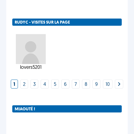
RUDYC - VISITES SUR LA PAGE
lovers5201
1
2
3
4
5
6
7
8
9
10
MIAOUTÉ !