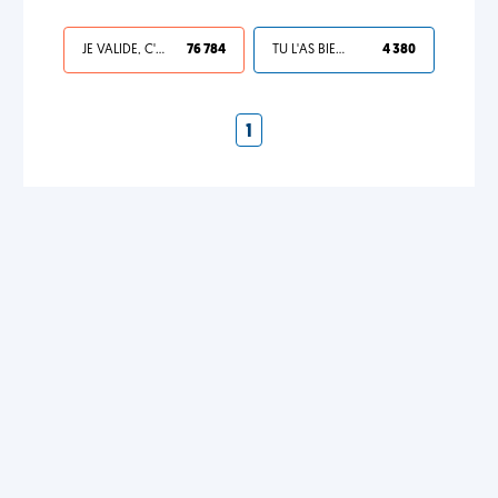
JE VALIDE, C'EST UNE VDM
76 784
TU L'AS BIEN MÉRITÉ
4 380
1