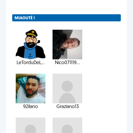
MIAOUTÉ !
LeTorduDeL...
Nico071119...
92ilano
Graziano13