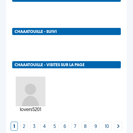
CHAAATOUILLE - SUIVI
CHAAATOUILLE - VISITES SUR LA PAGE
lovers5201
1
2
3
4
5
6
7
8
9
10