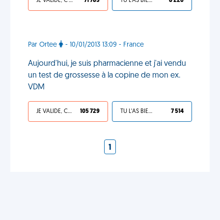
JE VALIDE, C'EST UNE VDM
71 783
TU L'AS BIEN MÉRITÉ
8 226
Par Ortee
- 10/01/2013 13:09 - France
Aujourd'hui, je suis pharmacienne et j'ai vendu
un test de grossesse à la copine de mon ex.
VDM
JE VALIDE, C'EST UNE VDM
105 729
TU L'AS BIEN MÉRITÉ
7 514
1