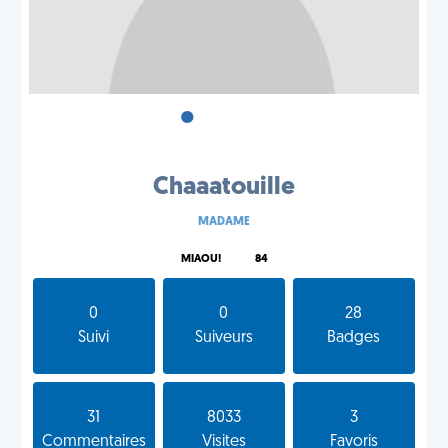
•
•
•
Chaaatouille
MADAME
MIAOU!
84
0
0
28
Suivi
Suiveurs
Badges
31
8033
3
Commentaires
Visites
Favoris