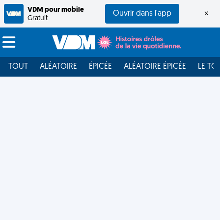
VDM pour mobile
Ouvrir dans l'app
×
Gratuit
TOUT
ALÉATOIRE
ÉPICÉE
ALÉATOIRE ÉPICÉE
LE TO