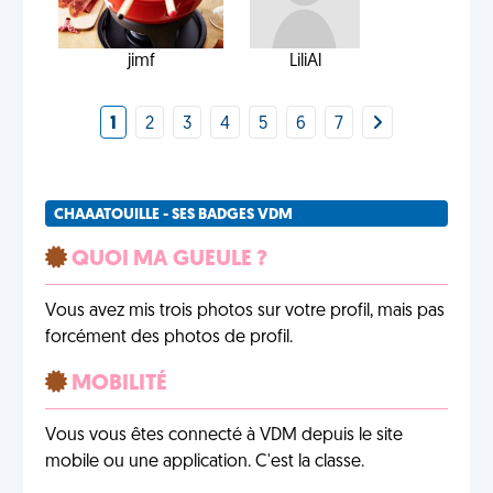
jimf
LiliAl
1
2
3
4
5
6
7
CHAAATOUILLE - SES BADGES VDM
QUOI MA GUEULE ?
Vous avez mis trois photos sur votre profil, mais pas
forcément des photos de profil.
MOBILITÉ
Vous vous êtes connecté à VDM depuis le site
mobile ou une application. C'est la classe.