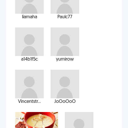
liamaha
Paulc77
a14b1f5c
yumirow
Vincentstr...
JoOoOoO