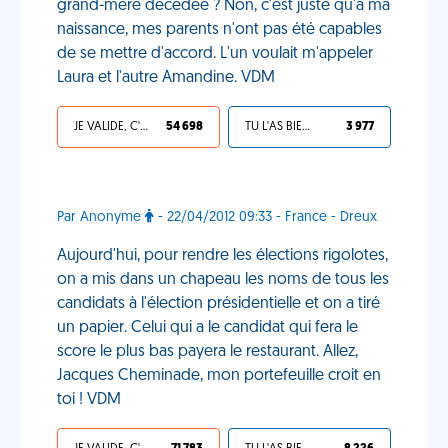
grand-mère décédée ? Non, c'est juste qu'à ma
naissance, mes parents n'ont pas été capables
de se mettre d'accord. L'un voulait m'appeler
Laura et l'autre Amandine. VDM
JE VALIDE, C'EST UNE VDM
54 698
TU L'AS BIEN MÉRITÉ
3 977
Par Anonyme
- 22/04/2012 09:33 - France - Dreux
Aujourd'hui, pour rendre les élections rigolotes,
on a mis dans un chapeau les noms de tous les
candidats à l'élection présidentielle et on a tiré
un papier. Celui qui a le candidat qui fera le
score le plus bas payera le restaurant. Allez,
Jacques Cheminade, mon portefeuille croit en
toi ! VDM