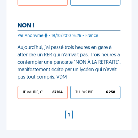
NON !
Par Anonyme
- 19/10/2010 16:26 - France
Aujourd'hui, j'ai passé trois heures en gare à
attendre un RER qui n'arrivait pas. Trois heures à
contempler une pancarte "NON À LA RETRAITE",
manifestement écrite par un lycéen qui n'avait
pas tout compris. VDM
JE VALIDE, C'EST UNE VDM
87 104
TU L'AS BIEN MÉRITÉ
6 258
1