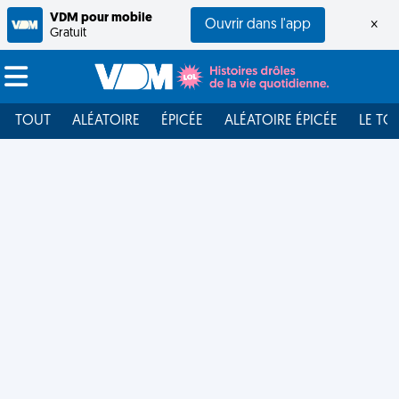
VDM pour mobile
Ouvrir dans l'app
×
Gratuit
TOUT
ALÉATOIRE
ÉPICÉE
ALÉATOIRE ÉPICÉE
LE TO