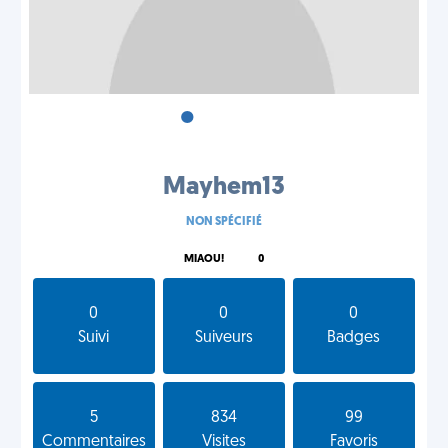
•
•
•
Mayhem13
NON SPÉCIFIÉ
MIAOU!
0
0
0
0
Suivi
Suiveurs
Badges
5
834
99
Commentaires
Visites
Favoris