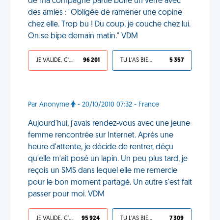
de ma compagne partie boire un verre avec
des amies : "Obligée de ramener une copine
chez elle. Trop bu ! Du coup, je couche chez lui.
On se bipe demain matin." VDM
JE VALIDE, C'EST UNE VDM
96 201
TU L'AS BIEN MÉRITÉ
5 357
Par Anonyme
- 20/10/2010 07:32 - France
Aujourd'hui, j'avais rendez-vous avec une jeune
femme rencontrée sur Internet. Après une
heure d'attente, je décide de rentrer, déçu
qu'elle m'ait posé un lapin. Un peu plus tard, je
reçois un SMS dans lequel elle me remercie
pour le bon moment partagé. Un autre s'est fait
passer pour moi. VDM
JE VALIDE, C'EST UNE VDM
95 924
TU L'AS BIEN MÉRITÉ
7 309