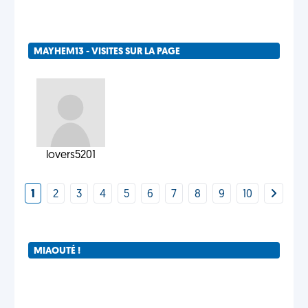
MAYHEM13 - VISITES SUR LA PAGE
lovers5201
1
2
3
4
5
6
7
8
9
10
MIAOUTÉ !