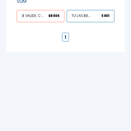
VDM
JE VALIDE, C'EST UNE VDM
68 604
TU L'AS BIEN MÉRITÉ
5 801
1