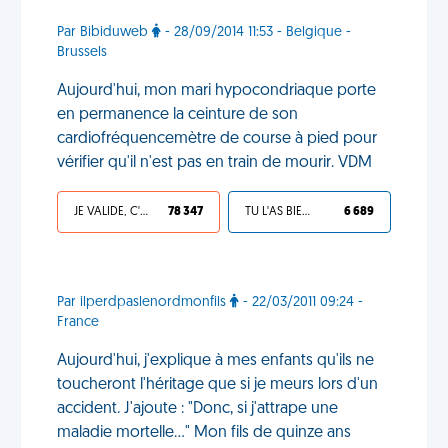
Par Bibiduweb
- 28/09/2014 11:53 - Belgique -
Brussels
Aujourd'hui, mon mari hypocondriaque porte
en permanence la ceinture de son
cardiofréquencemètre de course à pied pour
vérifier qu'il n'est pas en train de mourir. VDM
JE VALIDE, C'EST UNE VDM
78 347
TU L'AS BIEN MÉRITÉ
6 689
Par ilperdpaslenordmonfils
- 22/03/2011 09:24 -
France
Aujourd'hui, j'explique à mes enfants qu'ils ne
toucheront l'héritage que si je meurs lors d'un
accident. J'ajoute : "Donc, si j'attrape une
maladie mortelle..." Mon fils de quinze ans