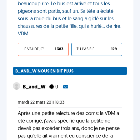
beaucoup rire. Le bus est arrivé et tous les
pigeons sont partis, sauf un. Sa tête a éclaté
sous la roue du bus et le sang a giclé sur les
chaussures de la petite fille, qui a hurlé... de rire.
VDM
JE VALIDE, C'EST UNE VDM
1 383
TU L'AS BIEN MÉRITÉ
129
B_AND_W NOUS EN DIT PLUS
B_and_W
0
mardi 22 mars 2011 18:03
Après une petite relecture des coms: la VDM a
été corrigé, j'avais spécifié que la petite ne
devait pas excéder trois ans, donc je ne pense
pas qu'elle ait vraiment eu conscience de la