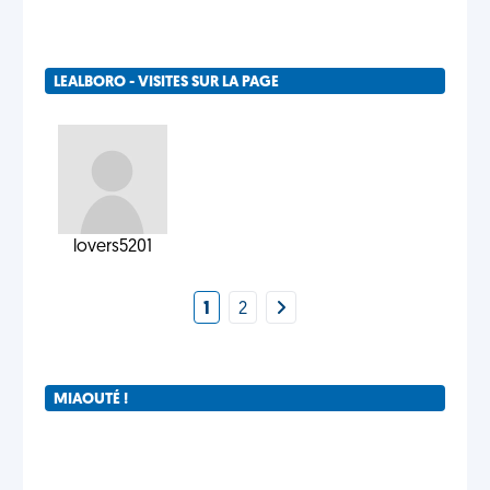
LEALBORO - VISITES SUR LA PAGE
lovers5201
1
2
MIAOUTÉ !