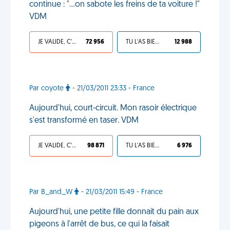
continue : "...on sabote les freins de ta voiture !"
VDM
JE VALIDE, C'EST UNE VDM
72 956
TU L'AS BIEN MÉRITÉ
12 988
Par coyote
- 21/03/2011 23:33 - France
Aujourd'hui, court-circuit. Mon rasoir électrique
s'est transformé en taser. VDM
JE VALIDE, C'EST UNE VDM
98 871
TU L'AS BIEN MÉRITÉ
6 976
Par B_and_W
- 21/03/2011 15:49 - France
Aujourd'hui, une petite fille donnait du pain aux
pigeons à l'arrêt de bus, ce qui la faisait