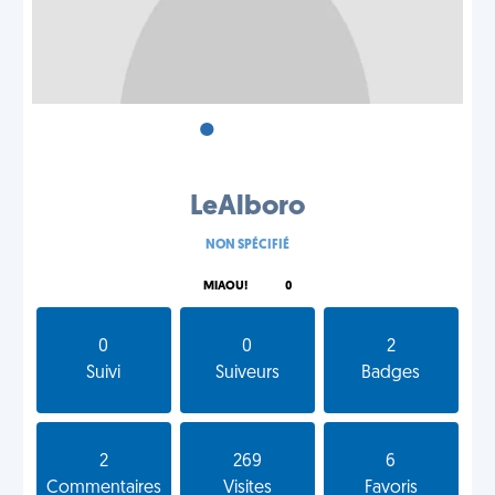
•
•
•
LeAlboro
NON SPÉCIFIÉ
MIAOU!
0
0
0
2
Suivi
Suiveurs
Badges
2
269
6
Commentaires
Visites
Favoris