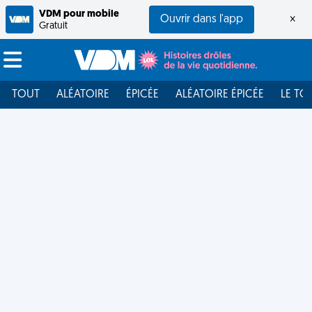
VDM pour mobile
Ouvrir dans l'app
×
Gratuit
TOUT
ALÉATOIRE
ÉPICÉE
ALÉATOIRE ÉPICÉE
LE TO