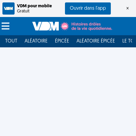
VDM pour mobile
Ouvrir dans l'app
×
Gratuit
TOUT
ALÉATOIRE
ÉPICÉE
ALÉATOIRE ÉPICÉE
LE TO