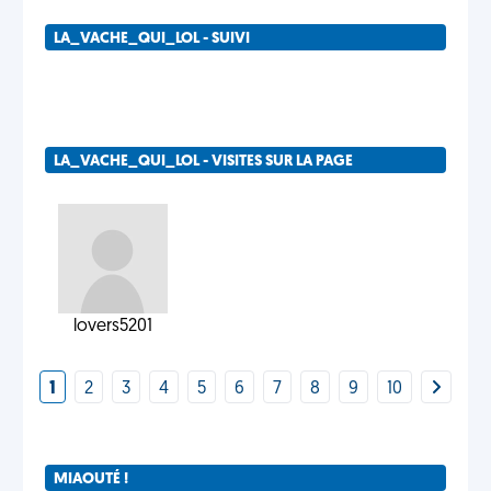
LA_VACHE_QUI_LOL - SUIVI
LA_VACHE_QUI_LOL - VISITES SUR LA PAGE
lovers5201
1
2
3
4
5
6
7
8
9
10
MIAOUTÉ !