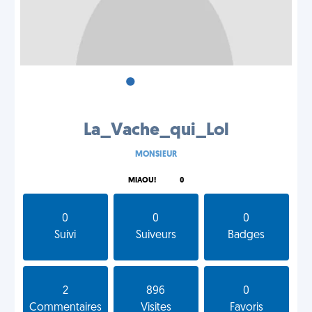
•
•
•
La_Vache_qui_Lol
MONSIEUR
MIAOU!
0
0
0
0
Suivi
Suiveurs
Badges
2
896
0
Commentaires
Visites
Favoris