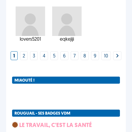
lovers5201
eqkejiji
1
2
3
4
5
6
7
8
9
10
MIAOUTÉ !
ROUGUAIL - SES BADGES VDM
LE TRAVAIL, C'EST LA SANTÉ