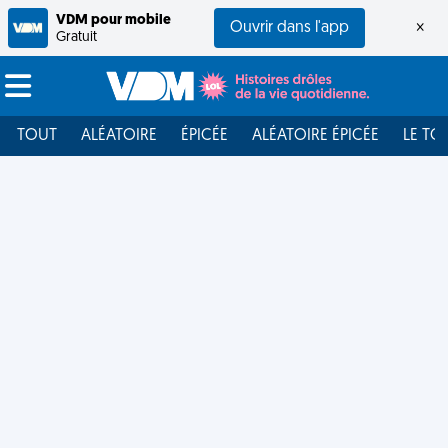
VDM pour mobile
Ouvrir dans l'app
×
Gratuit
TOUT
ALÉATOIRE
ÉPICÉE
ALÉATOIRE ÉPICÉE
LE TO