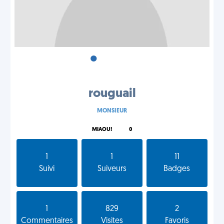
•
•
•
rouguail
MONSIEUR
MIAOU!
0
1
1
11
Suivi
Suiveurs
Badges
1
829
2
Commentaires
Visites
Favoris