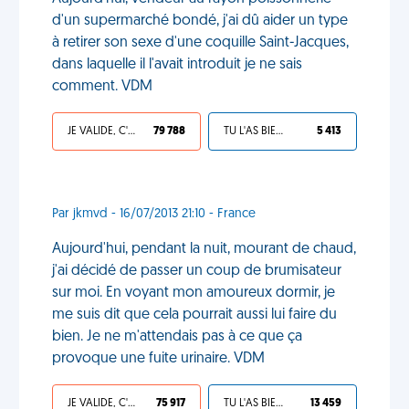
d'un supermarché bondé, j'ai dû aider un type
à retirer son sexe d'une coquille Saint-Jacques,
dans laquelle il l'avait introduit je ne sais
comment. VDM
JE VALIDE, C'EST UNE VDM
79 788
TU L'AS BIEN MÉRITÉ
5 413
Par jkmvd - 16/07/2013 21:10 - France
Aujourd'hui, pendant la nuit, mourant de chaud,
j'ai décidé de passer un coup de brumisateur
sur moi. En voyant mon amoureux dormir, je
me suis dit que cela pourrait aussi lui faire du
bien. Je ne m'attendais pas à ce que ça
provoque une fuite urinaire. VDM
JE VALIDE, C'EST UNE VDM
75 917
TU L'AS BIEN MÉRITÉ
13 459