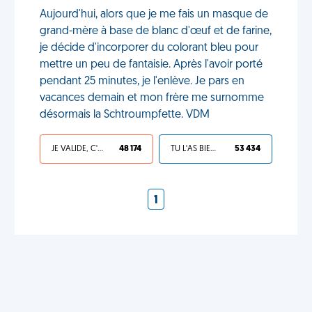
Aujourd'hui, alors que je me fais un masque de
grand-mère à base de blanc d'œuf et de farine,
je décide d'incorporer du colorant bleu pour
mettre un peu de fantaisie. Après l'avoir porté
pendant 25 minutes, je l'enlève. Je pars en
vacances demain et mon frère me surnomme
désormais la Schtroumpfette. VDM
JE VALIDE, C'EST UNE VDM
48 174
TU L'AS BIEN MÉRITÉ
53 434
1