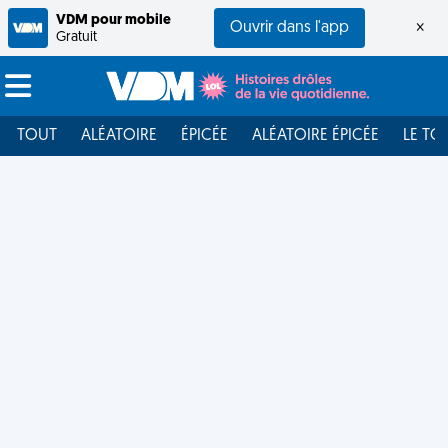
VDM pour mobile
Ouvrir dans l'app
×
Gratuit
TOUT
ALÉATOIRE
ÉPICÉE
ALÉATOIRE ÉPICÉE
LE TO