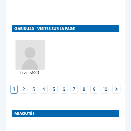
GABIDU40 - VISITES SUR LA PAGE
lovers5201
1
2
3
4
5
6
7
8
9
10
MIAOUTÉ !