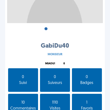
•
•
•
GabiDu40
MONSIEUR
MIAOU!
0
0
0
0
Suivi
Suiveurs
Badges
10
1110
1
Commentaires
Visites
Favoris