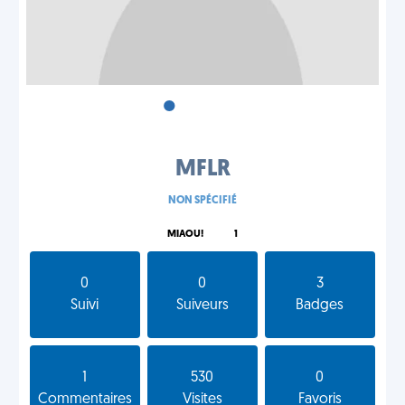
•
•
•
MFLR
NON SPÉCIFIÉ
MIAOU!
1
0
0
3
Suivi
Suiveurs
Badges
1
530
0
Commentaires
Visites
Favoris