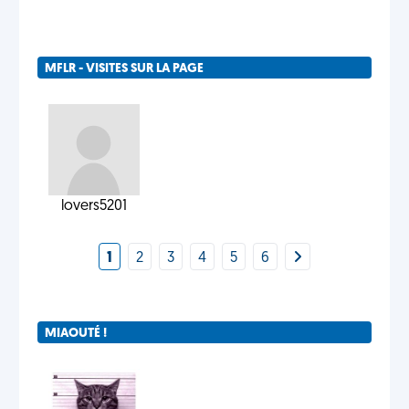
MFLR - VISITES SUR LA PAGE
lovers5201
1
2
3
4
5
6
MIAOUTÉ !