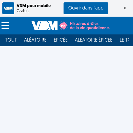
VDM pour mobile
Ouvrir dans l'app
×
Gratuit
TOUT
ALÉATOIRE
ÉPICÉE
ALÉATOIRE ÉPICÉE
LE TO