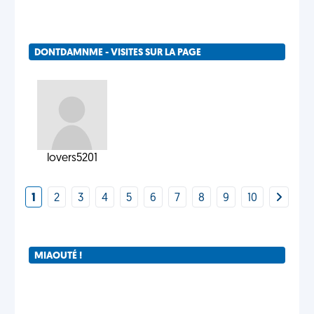
DONTDAMNME - VISITES SUR LA PAGE
lovers5201
1
2
3
4
5
6
7
8
9
10
MIAOUTÉ !