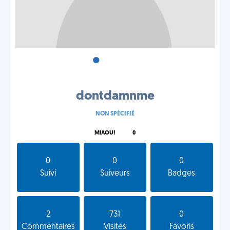
•
•
•
dontdamnme
NON SPÉCIFIÉ
MIAOU!
0
0
0
0
Suivi
Suiveurs
Badges
2
731
0
Commentaires
Visites
Favoris