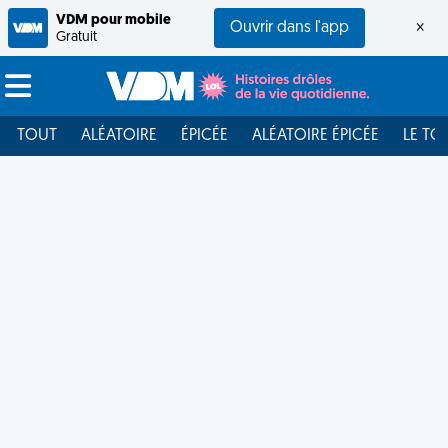
VDM pour mobile
Ouvrir dans l'app
×
Gratuit
TOUT
ALÉATOIRE
ÉPICÉE
ALÉATOIRE ÉPICÉE
LE TO