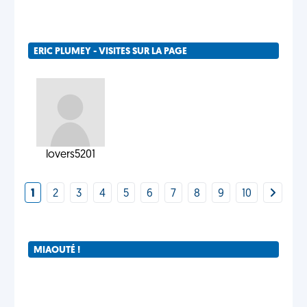
ERIC PLUMEY - VISITES SUR LA PAGE
lovers5201
1
2
3
4
5
6
7
8
9
10
MIAOUTÉ !