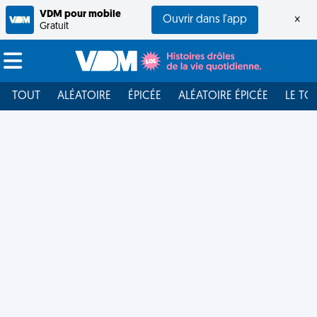
VDM pour mobile
Ouvrir dans l'app
×
Gratuit
TOUT
ALÉATOIRE
ÉPICÉE
ALÉATOIRE ÉPICÉE
LE TO