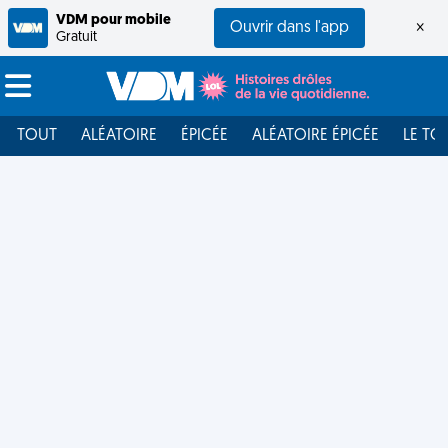
VDM pour mobile
Ouvrir dans l'app
×
Gratuit
TOUT
ALÉATOIRE
ÉPICÉE
ALÉATOIRE ÉPICÉE
LE TO